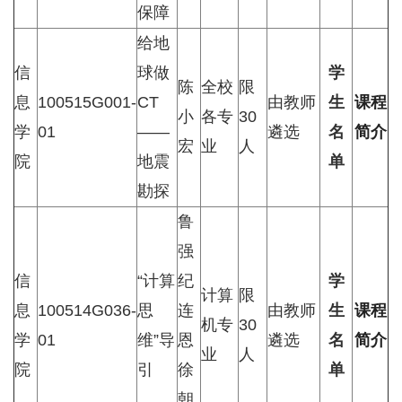
保障
给地
信
球做
学
陈
全校
限
息
100515G001-
CT
由教师
生
课程
小
各专
30
学
01
——
遴选
名
简介
宏
业
人
院
地震
单
勘探
鲁
强
信
“计算
纪
学
计算
限
息
100514G036-
思
连
由教师
生
课程
机专
30
学
01
维”导
恩
遴选
名
简介
业
人
院
引
徐
单
朝