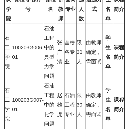
学
号
名
教
专业
人
式
名
简介
院
师
数
单
石油
石
工程
学
张
全校
限
由教师
工
100203G006-
中的
生
课程
广
各专
30
确定，
学
01
典型
名
简介
清
业
人
需面试
院
力学
单
问题
石油
石
学
工程
赵
石油
限
由教师
工
100203G007-
生
课程
中的
雄
工程
30
确定，
学
01
名
简介
化学
虎
专业
人
需面试
院
单
问题