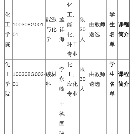
化
化
工、
学
能源
孟
限
工
100308G001-
能
由教师
生
课程
与化
祥
30
学
01
化、
遴选
名
简介
学
海
人
院
环工
单
专业
化
化
学
李
限
工
100308G002-
碳材
工、
由教师
生
课程
永
30
学
01
料
应化
遴选
名
简介
峰
人
院
专业
单
王
德
国
张