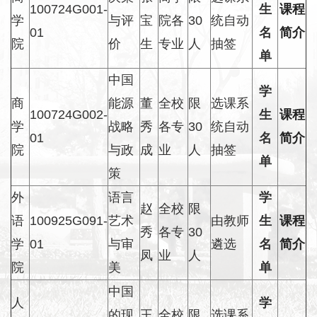
100724G001-
生
课程
学
与评
宝
院各
30
统自动
01
名
简介
院
价
生
专业
人
抽签
单
中国
学
商
能源
董
全校
限
选课系
100724G002-
生
课程
学
战略
秀
各专
30
统自动
01
名
简介
院
与政
成
业
人
抽签
单
策
外
语言
学
赵
全校
限
语
100925G091-
艺术
由教师
生
课程
秀
各专
30
学
01
与审
遴选
名
简介
凤
业
人
院
美
单
中国
人
学
的现
王
全校
限
选课系