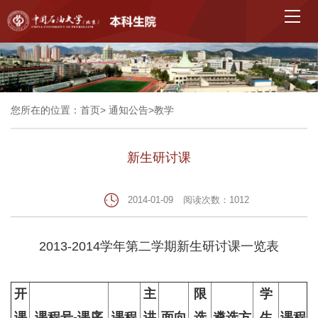
您所在的位置：
首页
>
通知公告
>
教学
新生研讨课
2014-01-09
阅读次数：
1012
2013-2014学年第二学期新生研讨课一览表
开
主
限
学
课
课程号-课序
课程
讲
面向
选
遴选方
生
课程