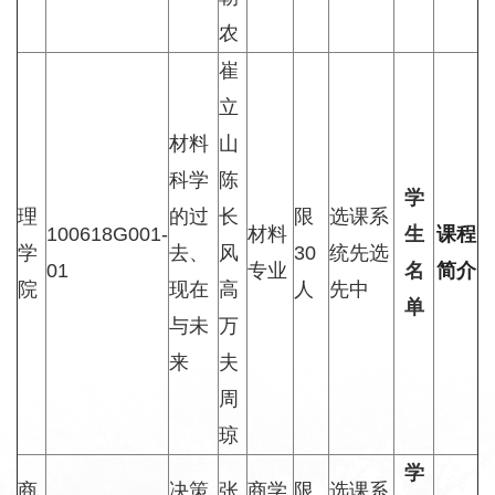
农
崔
立
材料
山
科学
陈
学
理
的过
长
限
选课系
100618G001-
材料
生
课程
学
去、
风
30
统先选
01
专业
名
简介
院
现在
高
人
先中
单
与未
万
来
夫
周
琼
学
商
决策
张
商学
限
选课系