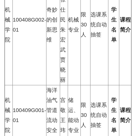
机
奇妙
仕
学
限
选课系
械
100408G002-
的创
民
机械
生
课程
30
统自动
学
01
新思
朱
专业
名
简介
人
抽签
院
维
宏
单
武
贾
晓
丽
海洋
机
油气
宫
储
学
限
选课系
械
100409G001-
管道
敬
运、
生
课程
30
统自动
学
01
流动
王
能动
名
简介
人
抽签
院
安全
玮
专业
单