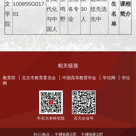
文
100855G017-
生
课程
代化
鸣
各专
30
统先选
学
01
名
简介
与中
野
业
人
先中
院
单
国人
相关链接
教育部
北京市教育委员会
中国高等教育学会
学信网
学位
网
中石大本科生院
石大企业号
办公地点：主楼B座2层、主楼B座3层