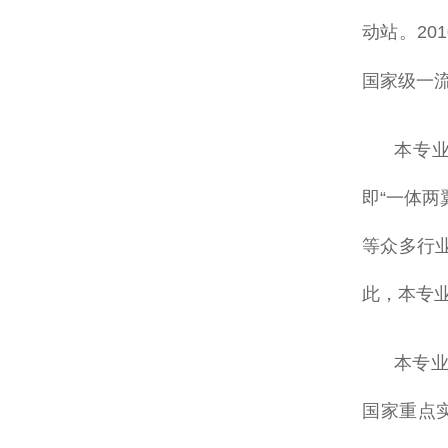
动站。20
国家级一流
本专
即“一体
等众多行
此，本专
本专业
国家重点