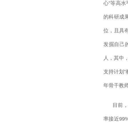
心”等高
的科研成
位，且具
发掘自己
人，其中，
支持计划”
年骨干教师
目前，
率接近99