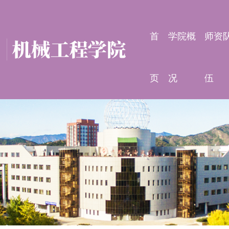
首
学院概
师资
页
况
伍