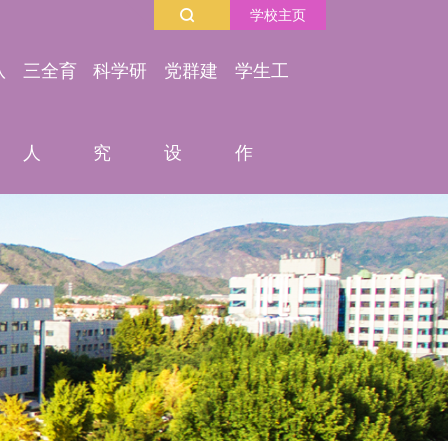
学校主页
队
三全育
科学研
党群建
学生工
人
究
设
作