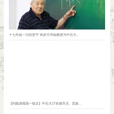
十七年如一日的坚守 96岁方华灿教授为中石大...
【到能源报国一线去】中石大27名辅导员、思政...