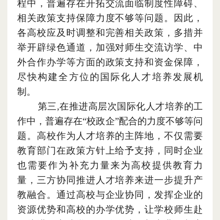
程中
，
普遍存在开拓交流面临制度性
障碍
、
相关政策支持保障力度不够等问题。因此
，
各高校应及时调整和完善相关政策
，
多措并
举
开辟
绿色通道
，
加强对师生交流访学、中
外合作办学等方面的政策支持和资金保障
，
尽快构建全方位的国际化人才培养发展机
制。
第三,在推进高层次国际化人才培养的工
作中
，
普遍存在“校政企”配合的力度不够等问
题。高校作为人才培养的主阵地
，
不仅需要
教育部门在政策方针上给予支持
，
同时企业
也需要作为补充力量来为高校提供教育力
量
，
三方协同推进人才培养来进一步提升产
教融合。通过高校与企业协同
，
发挥企业的
资源优势和高校的办学优势
，
让学校师生赴