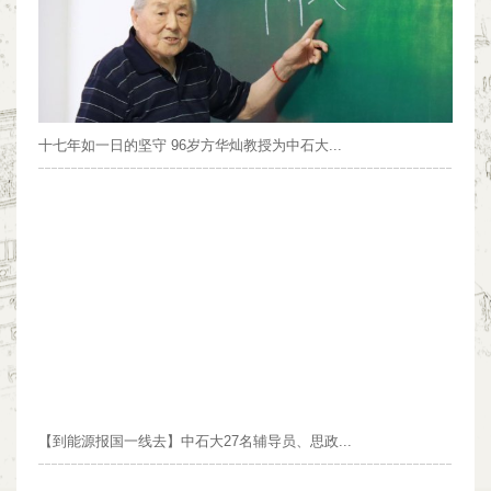
十七年如一日的坚守 96岁方华灿教授为中石大...
【到能源报国一线去】中石大27名辅导员、思政...