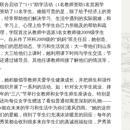
联合启动了“
1+1
”助学活动（
1
名教师资助
1
名贫困学
资助了
11
名学生。难能可贵的是，除了给予经济上的资
，经常帮助他们解决学习、生活中遇到的实际困难，和
、学习上、心理上给予学生自己力所能及的帮助和疏
理，学院首次从教师中选派
3
名女教师做
2009
级学生
之一。自从作了环科
2009
级的“妈妈”班主任后，她创造、
他们的思想动态、学习和生活状况：大一带他们到山东
；大三给他们上课时，她利用课下时间与学生交流；节
还通过辅导员、其他任课教师间接了解他们的情况等，
。
她积极倡导教师关爱学生健康成长，并把师生和谐作
组织开展了一系列的活动。如：针对女大学生就业、择
年的“三八”节举行女教师和女学生师生座谈会。特别是
还向每位女学生赠送了看似普通却寓意深刻的礼物——
伞能在未来的学习和生活中为你们遮风挡雨。”她的这些
们的爱戴，得到了学生们充满浓浓暖意的回应：每年的
秀英都会收到很多来自学生们的真诚祝福短信，尹秀英