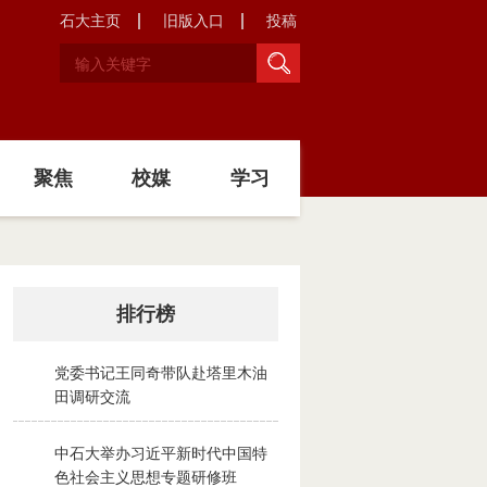
石大主页
旧版入口
投稿
聚焦
校媒
学习
排行榜
党委书记王同奇带队赴塔里木油
1
田调研交流
2026-08-02
中石大举办习近平新时代中国特
2
色社会主义思想专题研修班