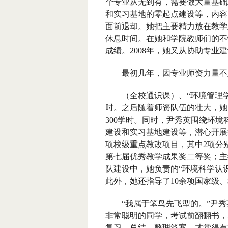
个专业从无到有，需要做大量基础
和实习基地的零起点建设等，内容
面前退却。她把主要精力放在教学
休息时间。在她和学院教师们的不
成绩。
2008
年，她又从协助专业建
最初几年，因专业师资力量不足
（全校通识课）、“环境管理学”
时。之后随着师资队伍的壮大，她
300
学时。同时，尹秀英围绕环境
建设和实习基地建设等，潜心开展
项校级重点教改项目，其中
2
项分
第七届优秀教学成果奖二等奖；主
队建设中，她负责的“环境科学认
此外，她还指导了
10
余项国家级、
“我属于笨鸟先飞型的。”尹秀
非常聪明的同学，考试前翻翻书，
复习、总结、整理答案，才觉得有