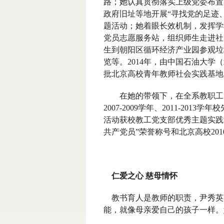
路；她认真贯彻落实上级党委布置
政府旧址等地开展“寻找党的足迹
题活动；她着眼长效机制，发挥学
党员志愿服务站，组织师生走进社
生到朝阳区循环经济产业园参观垃
览等。
2014
年，由中国石油大学（
批北京高校青年教师社会实践基地
在她的带领下，在全系教职工的
2007-2009
学年、
2011-2013
学年校
活动获校教工党支部优秀主题实践
共产党员”荣誉称号和北京高校
201
仁爱之心 慈母情怀
教书育人是教师的职责，尹秀英
能，就像母亲爱自己的孩子一样。