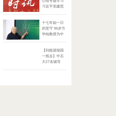
心组专题学习
习近平党建思
想
十七年如一日
的坚守 96岁方
华灿教授为中
石大...
【到能源报国
一线去】中石
大27名辅导
员、思政...