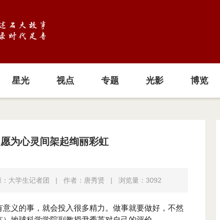
星光
视点
专题
光影
博览
：愿为心灵间架起绚丽彩虹
源：大学生记者团
|
作者：唐秀贤
|
浏览量：
3092
有意义的事，就会投入很多精力。做事就要做好，不然
京）地球科学学院副教授尹秀英对自己的评价。