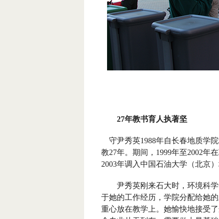
27
年教书育人执著坚
守尹秀英
1988
年自长春地质学院
教
27
年。期间，
1999
年至
2002
年在
2003
年调入中国石油大学（北京）
尹秀英刚来石大时，环境科学专
于她的工作经历，学院分配给她的
重心放在教学上。她愉快地接受了