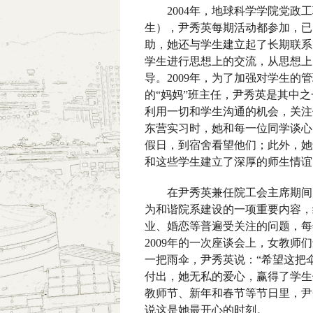
2004
年，地球科学学院党政工
生），尹秀英每期活动都参加，已
助，她还与学生建立起了长期联系
学生进行思想上的交流，从思想上
导。
2009
年，为了加强对学生的管
的“妈妈”班主任，尹秀英是其中
利用一切和学生沟通的机会，关注
东营实习时，她和每一位同学谈心
假日，到宿舍看望他们；此外，她
和这些学生建立了深厚的师生情谊
在尹秀英兼任院工会主席期间，
为和谐院系建设的一项重要内容，
业、婚恋等普遍受关注的问题，每
2009
年的一次座谈会上，女教师们
一把雨伞，尹秀英说：“希望这把
付出，她无私的爱心，赢得了学生
教师节、新年和春节等节日里，尹
说这是她最开心的时刻。