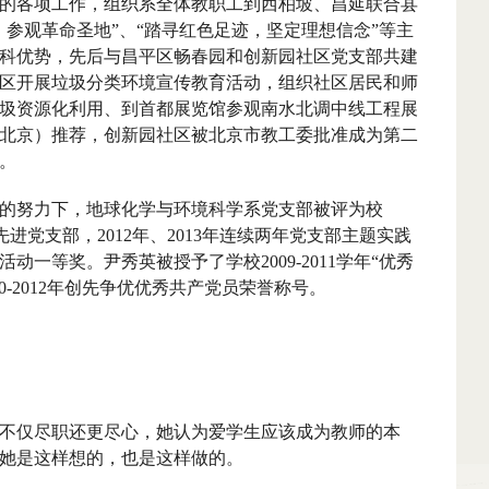
的各项工作，组织系全体教职工到西柏坡、昌延联合县
、参观革命圣地”、“踏寻红色足迹，坚定理想信念”等主
科优势，先后与昌平区畅春园和创新园社区党支部共建
区开展垃圾分类环境宣传教育活动，组织社区居民和师
圾资源化利用、到首都展览馆参观南水北调中线工程展
北京）推荐，创新园社区被北京市教工委批准成为第二
。
努力下，地球化学与环境科学系党支部被评为校
先进党支部，
2012
年、
2013
年连续两年党支部主题实践
活动一等奖。尹秀英被授予了学校
2009-2011
学年“优秀
0-2012
年创先争优优秀共产党员荣誉称号。
不仅尽职还更尽心，她认为爱学生应该成为教师的本
她是这样想的，也是这样做的。