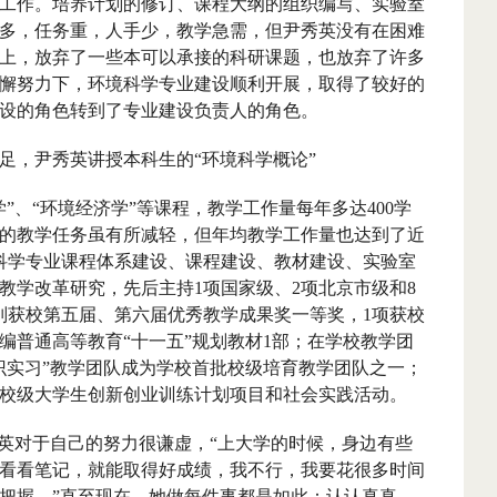
工作。培养计划的修订、课程大纲的组织编写、实验室
多，任务重，人手少，教学急需，但尹秀英没有在困难
上，放弃了一些本可以承接的科研课题，也放弃了许多
懈努力下，环境科学专业建设顺利开展，取得了较好的
设的角色转到了专业建设负责人的角色。
，尹秀英讲授本科生的“环境科学概论”
、“环境经济学”等课程，教学工作量每年多达
400
学
的教学任务虽有所减轻，但年均教学工作量也达到了近
科学专业课程体系建设、课程建设、教材建设、实验室
教学改革研究，先后主持
1
项国家级、
2
项北京市级和
8
别获校第五届、第六届优秀教学成果奖一等奖，
1
项获校
编普通高等教育“十一五”规划教材
1
部；在学校教学团
识实习”教学团队成为学校首批校级培育教学团队之一；
校级大学生创新创业训练计划项目和社会实践活动。
英对于自己的努力很谦虚，“上大学的时候，身边有些
看看笔记，就能取得好成绩，我不行，我要花很多时间
把握。”直至现在，她做每件事都是如此：认认真真、