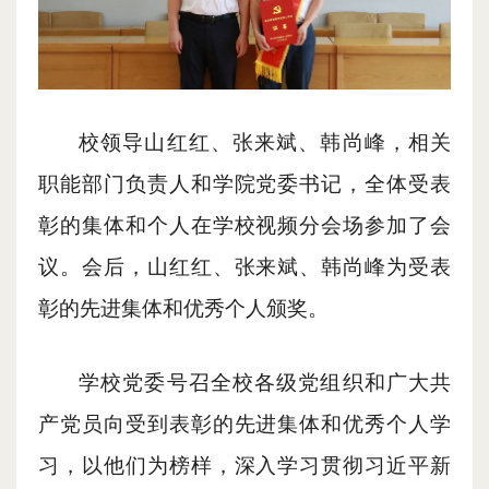
校领导
山红红、张来斌、韩尚峰，
相关
职能部门
负责人
和学院党委书记，
全体
受表
彰的集体和个人在
学校
视频分会场参加
了
会
议。
会后
，
山红红、张来斌、韩尚峰
为
受表
彰的先进集体和优秀个人颁奖。
学校党委号召全校各级党组织和广大共
产党员向受到表彰的先进集体和优秀个人学
习，以他们为榜样
，
深入学习贯彻习近平新