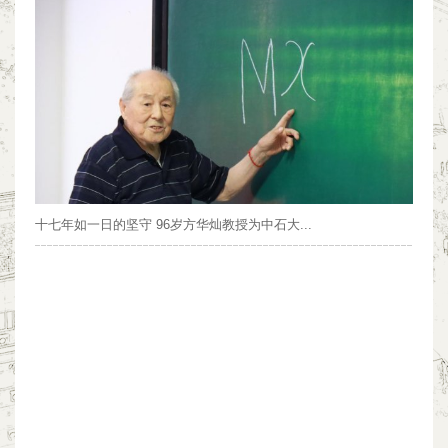
十七年如一日的坚守 96岁方华灿教授为中石大...