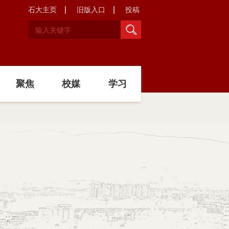
石大主页
旧版入口
投稿
聚焦
校媒
学习