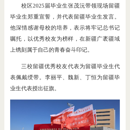
校区2025届毕业生张茂沅带领现场留疆
毕业生郑重宣誓，并
代表留疆毕业生发言。
他深情感谢母校的培养，表示将牢记总书记
嘱托，以优秀校友为榜样，在新疆广袤疆域
上镌刻属于自己的青春奋斗印记。
三校留疆优秀校友代表为留疆毕业生代
表佩戴绶带。
李丽平、
魏新、
丁恒
为留疆毕
业生代表授出征旗。