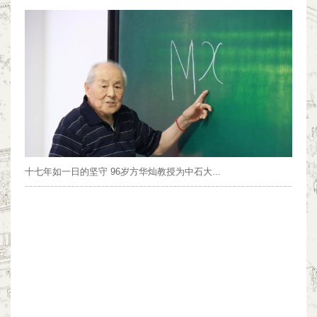
十七年如一日的坚守 96岁方华灿教授为中石大...