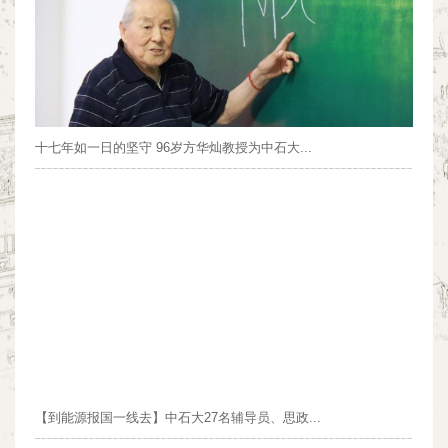
十七年如一日的坚守 96岁方华灿教授为中石大...
【到能源报国一线去】中石大27名辅导员、思政...