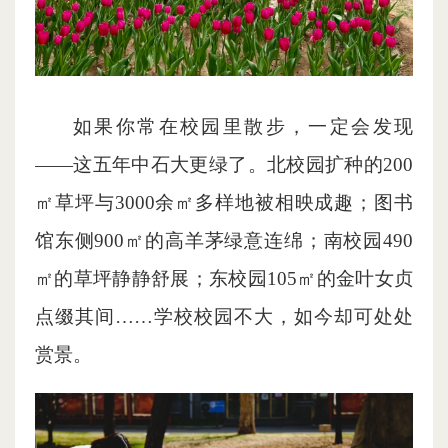
如果你常在校园里散步，一定会发现
——这五年中石大更绿了。北校园扩种的200
㎡草坪与3000余㎡多样地被相映成趣；图书
馆东侧900㎡的高羊茅绿意连绵；南校园490
㎡的草坪静静舒展；东校园105㎡的金叶女贞
点缀其间……学校校园不大，如今却可处处
赏景。