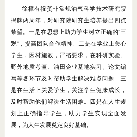
徐樟有祝贺非常规油气科学技术研究院
揭牌两周年，
对研究院
研究生培养
提出
四点
希望
。
一是在思想上
助力
学生树立正确的
“
三
观
”
，提高团队合作精神
。
二是在学业上关心
学生，因材施教，严格要求，
在科研
实验、
野外地质考查、油田企业基地实习、论文编
写等
各
环节及时帮助学生解决难点问题
。
三
是在生活上关爱学生，关注学生健康成长，
及时帮助
他们
解决
生活困难。
四是在人生规
划上正确指导学生，
助力
学生
实现
全面发
展，为人生
发展
奠定良好基础。