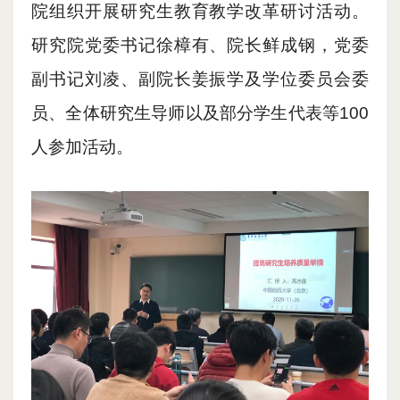
院
组织开展
研究生教育教学改革
研讨活动。
研究
院党委书记徐樟有、院长鲜成钢
，
党委
副书记刘凌
、
副院长姜振学
及
学位委员会委
员、全体
研究生
导师以及部分学生代表
等
100
人
参加
活动。