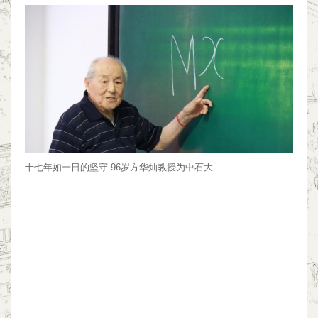
十七年如一日的坚守 96岁方华灿教授为中石大...