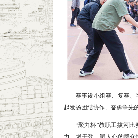
赛事设小组赛、复赛、
起发扬团结协作、奋勇争先
“聚力杯”教职工拔河
力、增干劲、暖人心的群众