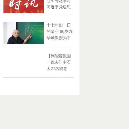
心组专题学习
习近平党建思
想
十七年如一日
的坚守 96岁方
华灿教授为中
石大...
【到能源报国
一线去】中石
大27名辅导
员、思政...