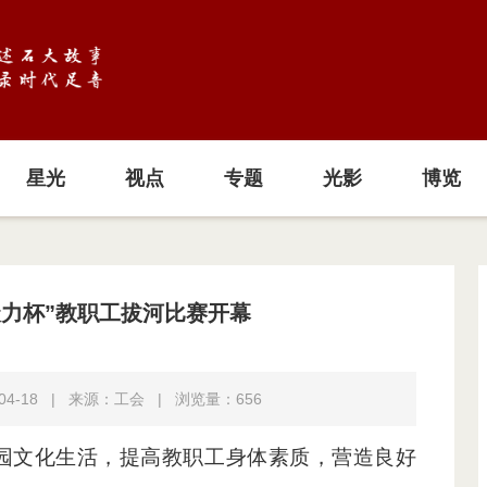
星光
视点
专题
光影
博览
聚力杯”教职工拔河比赛开幕
4-18
|
来源：工会
|
浏览量：
656
园文化生活，提高教职工身体素质，营造良好