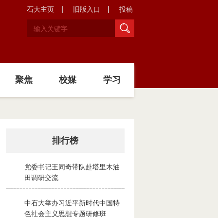
石大主页
旧版入口
投稿
聚焦
校媒
学习
排行榜
党委书记王同奇带队赴塔里木油
1
田调研交流
2026-08-02
中石大举办习近平新时代中国特
2
色社会主义思想专题研修班