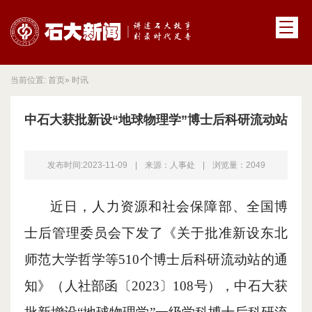
当前位置:
首页
» 时讯
中石大获批新设“地球物理学”博士后科研流动站
发布时间:2023-11-09
|
来源：人事处
|
浏览量：
2049
近日
，人力资源和社会保障部、全国博
士后管理委员会下发了《关于批准新设东北
师范大学哲学等
510个博士后科研流动站的通
知》（人社部函〔2023〕108号），
中石大
获