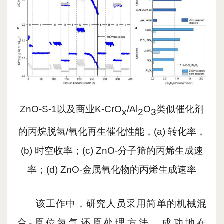
ZnO-S-1以及商业
K-CrO
/Al
O
类似催化剂
x
2
3
的丙烷脱氢
/氧化再生催化性能，(a) 转化率，
(b) 时空收率；(c) ZnO-分子筛的丙烯生成速
率；(d) ZnO-金属氧化物的丙烯生成速率
该工作中，研究人员采用简单的机械混
合
-原位氢气还原处理方法，成功地在