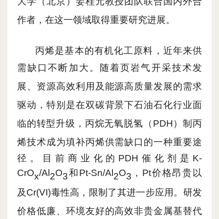
大学（北京）姜桂元教授团队
联合国内外合
作者，
在这一领域取得重要研究进展。
丙烯是基本的有机化工原料，近年来供
需缺口不断加大。随着页岩气开采技术
发
展、资源高效利用及能源高质量发展的需求
驱动，特别是在双碳背景下石油石化行业面
临的转型升级，丙烷无氧脱氢（PDH）制丙
烯技术成为
填补丙烯
供需
缺口的一种重要途
径。目前商业化的PDH催化剂是
K-
CrO
/Al
O
和
Pt-Sn/Al
O
，
Pt价格昂贵以
x
2
3
2
3
及Cr(VI)毒性高，限
制了其进一步应用。研发
价格低廉、环境友好的高效非贵金属基替代