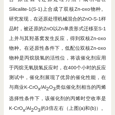
Silicalite-1(S-1)上合成了双核Zn-oxo物种。
研究发现，在还原处理机械混合的ZnO-S-1样
品时，被还原的ZnO以Zn单质形式迁移至S-1
上并与其羟基窝发生反应，得到双核Zn-oxo
物种。在还原性条件下，低配位双核Zn-oxo
物种是丙烷脱氢的活性位，将该催化剂应用
于丙烷无氧脱氢反应时，在400个小时的反应
测试中，催化剂展现了优异的催化性能，在
与商业
K-CrO
/Al
O
类似催化剂相当的丙烯
x
2
3
选择性条件下，该催化剂的丙烯时空收率是
K-CrO
/Al
O
的
3倍左右（上图(a)和(b)）。
x
2
3