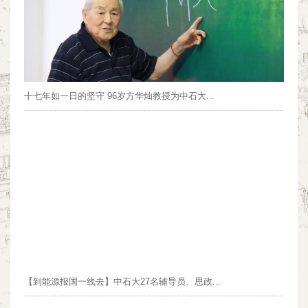
十七年如一日的坚守 96岁方华灿教授为中石大...
【到能源报国一线去】中石大27名辅导员、思政...