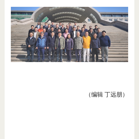
（编辑
丁远朋
）