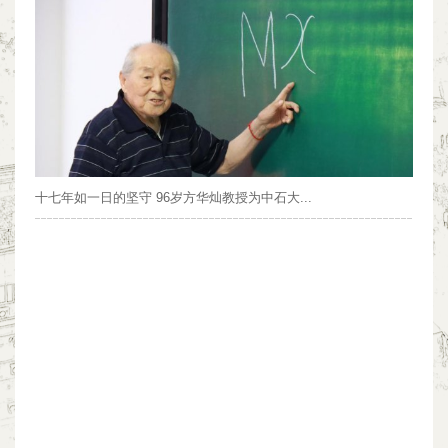
十七年如一日的坚守 96岁方华灿教授为中石大...