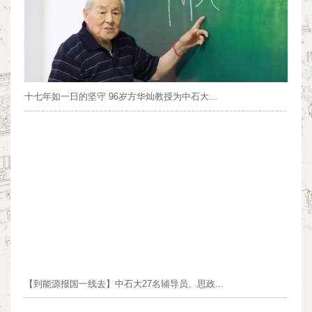
十七年如一日的坚守 96岁方华灿教授为中石大...
【到能源报国一线去】中石大27名辅导员、思政...