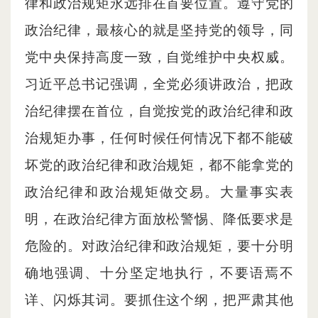
律和政治规矩永远排在首要位置。遵守党的
政治纪律，最核心的就是坚持党的领导，同
党中央保持高度一致，自觉维护中央权威。
习近平总书记强调，全党必须讲政治，把政
治纪律摆在首位，自觉按党的政治纪律和政
治规矩办事，任何时候任何情况下都不能破
坏党的政治纪律和政治规矩，都不能拿党的
政治纪律和政治规矩做交易。大量事实表
明，在政治纪律方面放松警惕、降低要求是
危险的。对政治纪律和政治规矩，要十分明
确地强调、十分坚定地执行，不要语焉不
详、闪烁其词。要抓住这个纲，把严肃其他