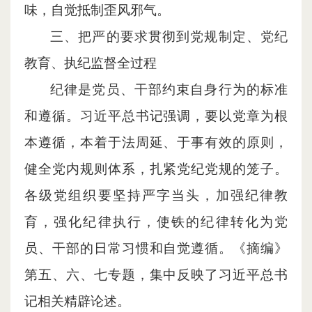
味，自觉抵制歪风邪气。
三、把严的要求贯彻到党规制定、党纪
教育、执纪监督全过程
纪律是党员、干部约束自身行为的标准
和遵循。习近平总书记强调，要以党章为根
本遵循，本着于法周延、于事有效的原则，
健全党内规则体系，扎紧党纪党规的笼子。
各级党组织要坚持严字当头，加强纪律教
育，强化纪律执行，使铁的纪律转化为党
员、干部的日常习惯和自觉遵循。《摘编》
第五、六、七专题，集中反映了习近平总书
记相关精辟论述。