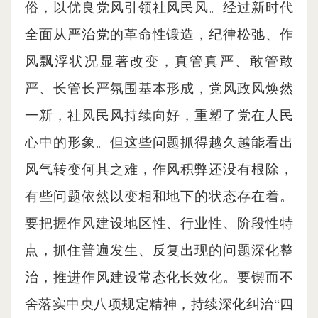
俗，以优良党风引领社风民风。经过新时代
全面从严治党的革命性锻造，纪律松弛、作
风飘浮状况显著改变，真管真严、敢管敢
严、长管长严氛围基本形成，党风政风焕然
一新，社风民风持续向好，重塑了党在人民
心中的形象。但这些问题抓得越久越能看出
风气转变何其之难，作风积弊还没有根除，
有些问题依然以变相和地下的状态存在着。
要把握作风建设地区性、行业性、阶段性特
点，抓住普遍发生、反复出现的问题深化整
治，推进作风建设常态化长效化。要锲而不
舍落实中央八项规定精神，持续深化纠治
“四