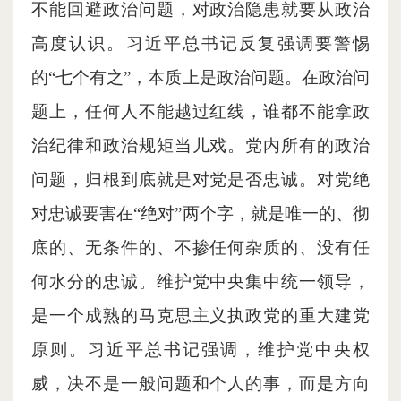
不能回避政治问题，对政治隐患就要从政治
高度认识。习近平总书记反复强调要警惕
的“七个有之”，本质上是政治问题。在政治问
题上，任何人不能越过红线，谁都不能拿政
治纪律和政治规矩当儿戏。党内所有的政治
问题，归根到底就是对党是否忠诚。对党绝
对忠诚要害在“绝对”两个字，就是唯一的、彻
底的、无条件的、不掺任何杂质的、没有任
何水分的忠诚。维护党中央集中统一领导，
是一个成熟的马克思主义执政党的重大建党
原则。习近平总书记强调，维护党中央权
威，决不是一般问题和个人的事，而是方向