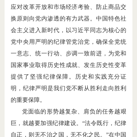
应对改革开放和市场经济考验、防止商品交
换原则向党内渗透的有力武器。中国特色社
会主义进入新时代，以习近平同志为核心的
党中央用严明的纪律管党治党，确保全党统
一意志、统一行动、步调一致前进，为党和
国家事业取得历史性成就、发生历史性变革
提供了坚强纪律保障。历史和实践充分证
明，纪律严明是我们党不断从胜利走向胜利
的重要保障。
党面临的形势越复杂、肩负的任务越艰
巨，就越要加强纪律建设。
“法令既行，纪律
自正，则无不治之国，无不化之民。”在中国