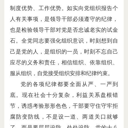
制度优势、工作优势。如实向党组织报告个
人有关事项，是领导干部必须遵守的纪律，
也是检验领导干部对党是否忠诚老实的试金
石。全党同志要强化组织意识，时刻想到自
己是党的人，是组织的一员，时刻不忘自己
应尽的义务和责任，相信组织、依靠组织、
服从组织，自觉接受组织安排和纪律约束。
党的各项纪律都要全面从严、一严到
底。现在社会十分复杂，利益关系盘根错
节，诱惑考验形形色色，干部要守住守牢拒
腐防变防线，不是设一道、两道关口就够
了，而是要层层设防、处处设防。党的十八