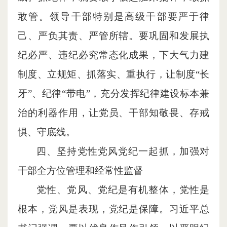
敢管。领导干部特别是高级干部要严于律
己、严负其责、严管所辖。要巩固和发展执
纪必严、违纪必究常态化成果，下大气力建
制度、立规矩、抓落实、重执行，让制度“长
牙”、纪律“带电”，充分发挥纪律建设标本兼
治的利器作用，让党员、干部知敬畏、存戒
惧、守底线。
四、坚持党性党风党纪一起抓，加强对
干部全方位管理和经常性监督
党性、党风、党纪是有机整体，党性是
根本，党风是表现，党纪是保障。习近平总