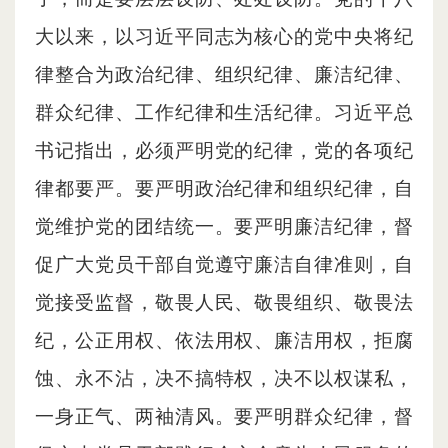
大以来，以习近平同志为核心的党中央将纪
律整合为政治纪律、组织纪律、廉洁纪律、
群众纪律、工作纪律和生活纪律。习近平总
书记指出，必须严明党的纪律，党的各项纪
律都要严。要严明政治纪律和组织纪律，自
觉维护党的团结统一。要严明廉洁纪律，督
促广大党员干部自觉遵守廉洁自律准则，自
觉接受监督，敬畏人民、敬畏组织、敬畏法
纪，公正用权、依法用权、廉洁用权，拒腐
蚀、永不沾，决不搞特权，决不以权谋私，
一身正气、两袖清风。要严明群众纪律，督