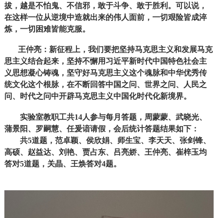
拔，越是不怕鬼、不信邪，敢于斗争、敢于胜利。可以说，
在这样一位从逆境中造就出来的伟人面前，一切艰险皆成淬
炼，一切困难皆能克服。
王仲亮：新征程上，我们要把坚持马克思主义和发展马克
思主义结合起来，坚持不懈用习近平新时代中国特色社会主
义思想凝心铸魂，坚守好马克思主义这个魂脉和中华优秀传
统文化这个根脉，在不断回答中国之问、世界之问、人民之
问、时代之问中开辟马克思主义中国化时代化新境界。
实验室教职工共14人参与每月答题，周蒙蒙、武晓光、
蒲景阳、罗嗣慧、任爰谙请假，会后统计答题结果如下：
共5道题，范卓颖、侯欣娟、师生宝、李天天、张剑锋、
高硕、赵益达、刘艳、贾占东、吕亮娇、王仲亮、崔梓玉均
答对5道题，关晶、王焕答对4题。