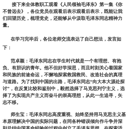
接下来全体教职工观看《人民领袖毛泽东》第一集《你
不曾远去》，各位党员在观看后表示观看后表示，既能让我
们回望历史，梳理党史，还能够从中汲取毛泽东同志精神力
量。
在学习完毕后，各位老师交流表达了自己想法，发言如
下：
范卓颖：毛泽东同志在学生时代就是一个有理想、有抱
负、有胆识的青年。他不但好学深思，而且时刻关心着国家
和民族的前途命运，不懈地探索救国救民、改造社会的真理
与道路。为了找到中国的出路，毛泽东同志“向大本大源处探
讨”，在反复比较和鉴别中，毅然选择了马克思列宁主义，选
择了为实现共产主义而奋斗的崇高理想，从此一生追寻，矢
志不移。
师生宝：毛泽东同志高度重视、始终坚持用马克思主义基
本原理解决中国的实际问题，在同各种错误倾向作斗争并深
刻总结中国革命经验的过程中创立了毛泽东思想，在探索适