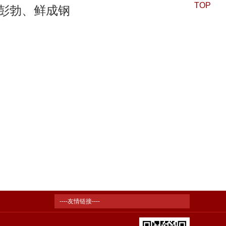
TOP
彭勃、鲜成钢
----友情链接----