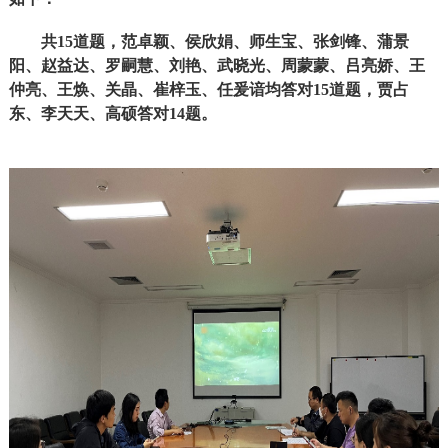
共15道题，范卓颖、侯欣娟、师生宝、张剑锋、蒲景
阳、赵益达、罗嗣慧、刘艳、武晓光、周蒙蒙、吕亮娇、王
仲亮、王焕、关晶、崔梓玉、任爰谙均答对15道题，贾占
东、李天天、高硕答对14题。