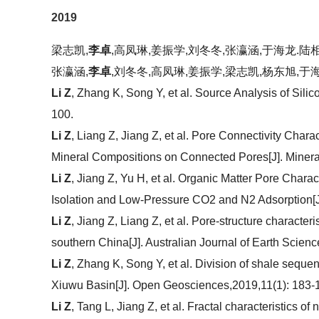
2019
梁志凯,
李卓
,高凤琳,姜振学,刘冬冬,张瀛涵,于海龙.陆相
张瀛涵,
李卓
,刘冬冬,高凤琳,姜振学,梁志凯,杨东旭,于海
Li Z
, Zhang K, Song Y, et al. Source Analysis of Sil
100.
Li Z
, Liang Z, Jiang Z, et al. Pore Connectivity Chara
Mineral Compositions on Connected Pores[J]. Mineral
Li Z
, Jiang Z, Yu H, et al. Organic Matter Pore Char
Isolation and Low-Pressure CO2 and N2 Adsorption[J]
Li Z
, Jiang Z, Liang Z, et al. Pore-structure charact
southern China[J]. Australian Journal of Earth Scienc
Li Z
, Zhang K, Song Y, et al. Division of shale sequ
Xiuwu Basin[J]. Open Geosciences,2019,11(1): 183-
Li Z
, Tang L, Jiang Z, et al. Fractal characteristics