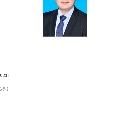
u.cn
北京）