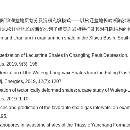
断陷湖盆地层划分及沉积充填模式——以松辽盆地长岭断陷沙河子组为例[J]
龙.松辽盆地长岭断陷沙河子组页岩岩相特征及其对孔隙结构的控制[J].石油实
icon and Uranium in uranium-rich shale in the Xiuwu Basin, Sout
cterization of Lacustrine Shales in Changling Fault Depression, S
s, 2019, 9(3): 198.
acterization of the Wufeng-Longmaxi Shales from the Fuling Gas
. Energies, 2019, 12(7): 1207.
erisation of tectonically deformed shales: a case study of Wufe
es, 2019: 1-10.
ences and prediction of the favorable shale gas intervals: an ex
195.
 of nanopores in lacustrine shales of the Triassic Yanchang For