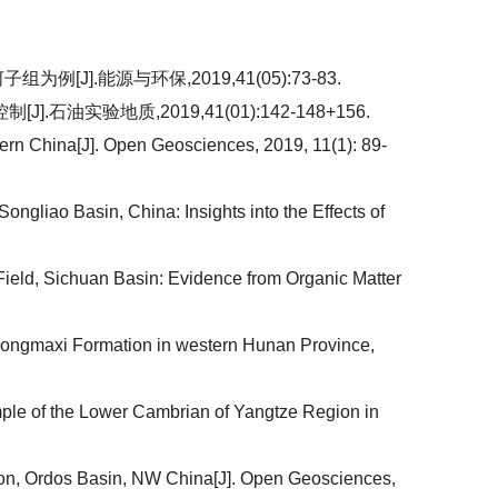
.能源与环保,2019,41(05):73-83.
验地质,2019,41(01):142-148+156.
hern China[J]. Open Geosciences, 2019, 11(1): 89-
ongliao Basin, China: Insights into the Effects of
 Field, Sichuan Basin: Evidence from Organic Matter
ng-Longmaxi Formation in western Hunan Province,
ample of the Lower Cambrian of Yangtze Region in
mation, Ordos Basin, NW China[J]. Open Geosciences,