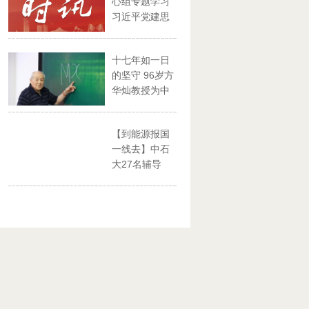
心组专题学习
习近平党建思
想
十七年如一日
的坚守 96岁方
华灿教授为中
石大...
【到能源报国
一线去】中石
大27名辅导
员、思政...