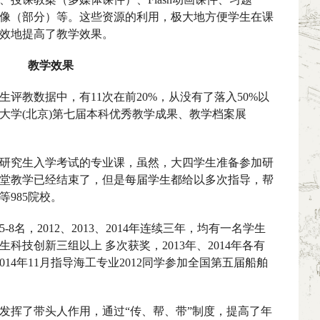
像（部分）等。这些资源的利用，极大地方便学生在课
效地提高了教学效果。
教学效果
生评教数据中，有
11
次在前
20%
，从没有了落入
50%
以
大学
(
北京
)
第七届本科优秀教学成果、教学档案展
研究生入学考试的专业课，虽然，大四学生准备参加研
堂教学已经结束了，但是每届学生都给以多次指导，帮
等
985
院校。
5-8
名，
2012
、
2013
、
2014
年连续三年，均有一名学生
生科技创新三组以上 多次获奖，
2013
年、
2014
年各有
2014
年
11
月指导海工专业
2012
同学参加全国第五届船舶
发挥了带头人作用，通过“传、帮、带”制度，提高了年