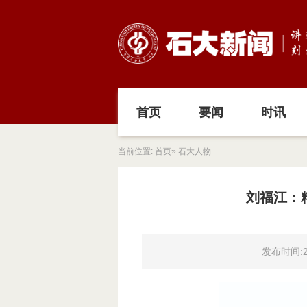
首页
要闻
时讯
当前位置:
首页
» 石大人物
刘福江：
发布时间:20