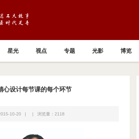
星光
视点
专题
光影
博览
精心设计每节课的每个环节
15-10-20
|
|
浏览量：
2118