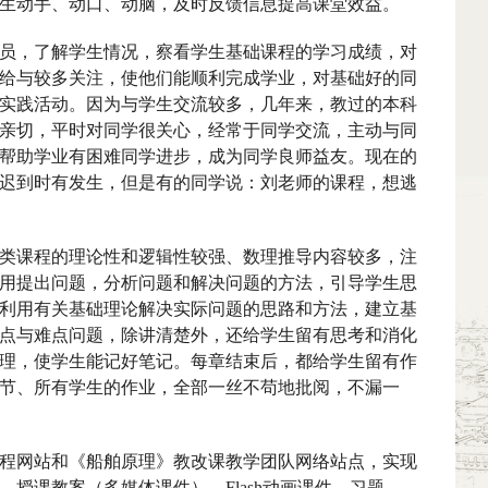
生动手、动口、动脑，及时反馈信息提高课堂效益。
员，了解学生情况，察看学生基础课程的学习成绩，对
给与较多关注，使他们能顺利完成学业，对基础好的同
实践活动。因为与学生交流较多，几年来，教过的本科
亲切，平时对同学很关心，经常于同学交流，主动与同
帮助学业有困难同学进步，成为同学良师益友。现在的
迟到时有发生，但是有的同学说：刘老师的课程，想逃
类课程的理论性和逻辑性较强、数理推导内容较多，注
用提出问题，分析问题和解决问题的方法，引导学生思
利用有关基础理论解决实际问题的思路和方法，建立基
点与难点问题，除讲清楚外，还给学生留有思考和消化
理，使学生能记好笔记。每章结束后，都给学生留有作
节、所有学生的作业，全部一丝不苟地批阅，不漏一
程网站和《船舶原理》教改课教学团队网络站点，实现
、授课教案（多媒体课件）、
Flash
动画课件、习题