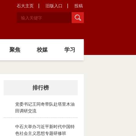
石大主页
旧版入口
投稿
聚焦
校媒
学习
排行榜
党委书记王同奇带队赴塔里木油
1
田调研交流
2026-08-02
中石大举办习近平新时代中国特
2
色社会主义思想专题研修班