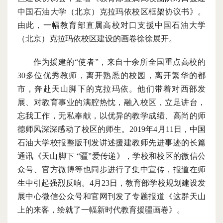
中国石油大学（北京）克拉玛依校区框架协议书》。
由此，一幅教育部直属高校对口支援中国石油大学
（北京）克拉玛依校区建设的画卷徐徐展开。
作为援建的
“使者”，来自十余所全国重点高校的
30多位优秀教师，离开熟悉的校园，离开繁华的都
市，奔赴天山脚下的克拉玛依。他们带着对西部发
展、对教育事业的满腔热忱，融入校区，立足讲台，
忘我工作，无私奉献，以优异的教学成绩、高尚的师
德师风深深感动了校区的师生。2019年4月11日，中国
石油大学校报整版刊发讲述援建教师先进事迹的长篇
通讯《天山脚下 “疆”爱传递》，学校和校区的微信公
众号、官方微博等也同步进行了集中宣传，报道在师
生中引起强烈反响。4月23日，教育部学校规划建设发
展中心微信公众号
和官网
刊发了专题报道《这群天山
上的来客，绘就了一幅新时代教育援疆画卷》。