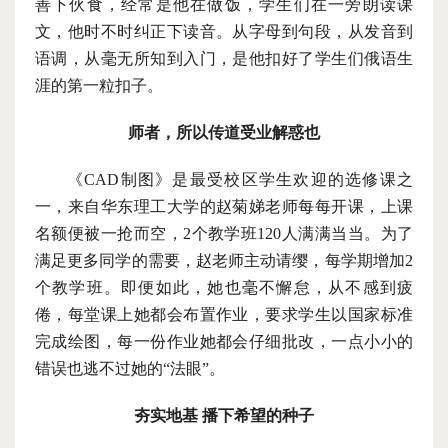
善下伙食，经常是他在做饭，学生们在一旁朗读课
文，他时不时纠正下读音。从字母到句段，从发音到
语调，从毫无所知到入门，是他扣好了学生们俄语生
涯的第一粒扣子。
师者，所以传道受业解惑也
《
CAD制图》是最受校区学生欢迎的选修课之
一，来自华东理工大学的赵菊娣老师每每开课，上课
名额便被一抢而空，2个教学班120人满满当当。为了
满足更多同学的需要，赵老师主动请缨，每学期增加2
个教学班。即便如此，她也毫不懈怠，从不感到疲
倦，每堂课上她都会布置作业，要求学生以国家标准
完成绘图，每一份作业她都会仔细批改，一点小小的
错误也逃不过她的“法眼”。
夯实地基
播下希望的种子