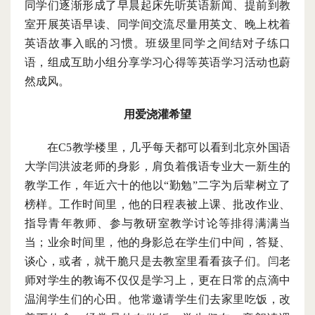
同学们逐渐形成了早晨起床先听英语新闻、提前到教
室开展英语早读、同学间交流尽量用英文、晚上枕着
英语故事入眠的习惯。班级里同学之间结对子练口
语，组成互助小组分享学习心得等英语学习活动也蔚
然成风。
用爱浇灌希望
在
C5教学楼里，几乎每天都可以看到北京外国语
大学闫洪波老师的身影，肩负着俄语专业大一新生的
教学工作，年近六十的他以“勤勉”二字为后辈树立了
榜样。工作时间里，他的日程表被上课、批改作业、
指导青年教师、参与教研室教学讨论等排得满满当
当；业余时间里，他的身影总在学生们中间，答疑、
谈心，或者，就干脆只是去教室里看看孩子们。闫老
师对学生的教诲不仅仅是学习上，更在日常的点滴中
温润学生们的心田。他常邀请学生们去家里吃饭，改