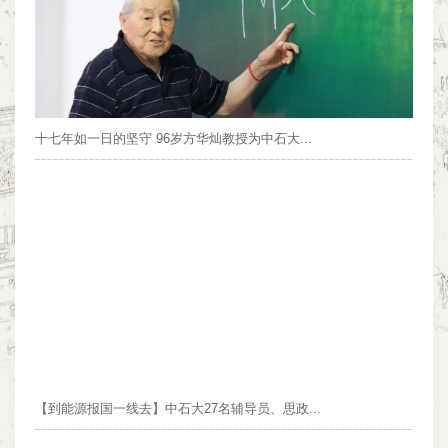
十七年如一日的坚守 96岁方华灿教授为中石大...
【到能源报国一线去】中石大27名辅导员、思政...