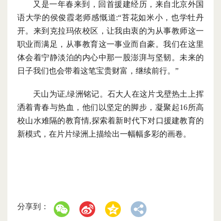
又是一年春来到，回首援建经历，来自北京外国
语大学的侯俊霞老师感慨道
:
“苔花如米小，也学牡丹
开。来到克拉玛依校区，让我由衷的为从事教师这一
职业而满足，从事教育这一事业而自豪。我们在这里
体会着宁静淡泊的内心中那一股澎湃与坚韧。未来的
日子我们也会带着这笔宝贵财富，继续前行。”
天山为证
,绿洲铭记。石大人在这片戈壁热土上挥
洒着青春与热血，他们以坚定的脚步，凝聚起16所高
校山水难隔的教育情,探索着新时代下对口援建教育的
新模式，在片片绿洲上描绘出一幅幅多彩的画卷。
分享到：