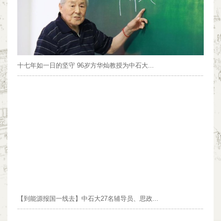
十七年如一日的坚守 96岁方华灿教授为中石大...
【到能源报国一线去】中石大27名辅导员、思政...