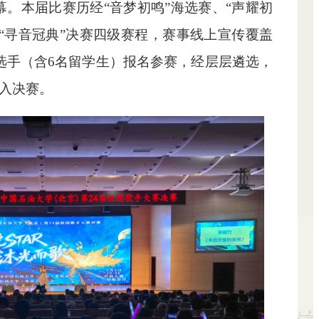
幕。
本届比赛历经“音梦初鸣”海选赛、“声耀初
、“寻音冠典”决赛四级赛程，赛事线上宣传覆盖
名选手（含6名留学生）报名参赛，经层层遴选，
进入决赛。