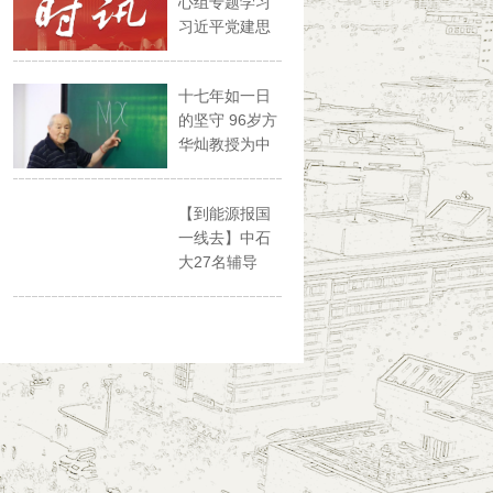
心组专题学习
习近平党建思
想
十七年如一日
的坚守 96岁方
华灿教授为中
石大...
【到能源报国
一线去】中石
大27名辅导
员、思政...