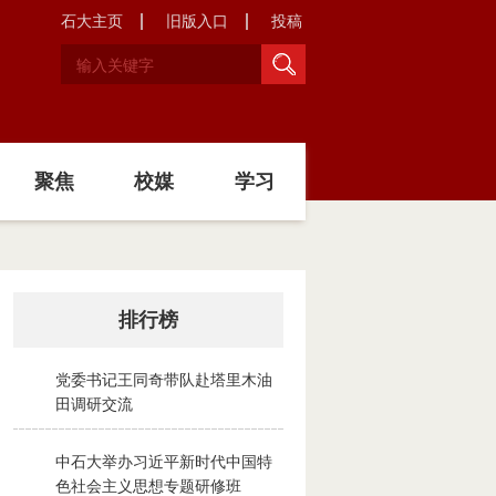
石大主页
旧版入口
投稿
聚焦
校媒
学习
排行榜
党委书记王同奇带队赴塔里木油
1
田调研交流
2026-08-02
中石大举办习近平新时代中国特
2
色社会主义思想专题研修班