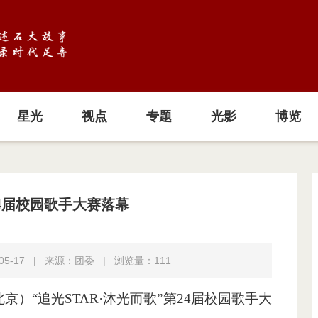
星光
视点
专题
光影
博览
4届校园歌手大赛落幕
5-17
|
来源：团委
|
浏览量：
111
）“追光STAR·沐光而歌”第24届校园歌手大