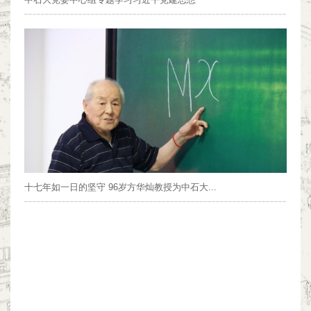
十七年如一日的坚守 96岁方华灿教授为中石大...