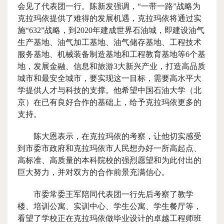
会见了代表团一行。陈新发强调，“一带一路”战略为
克拉玛依提供了难得的发展机遇，克拉玛依将通过实
施“
632
”战略，到
2020
年建成世界石油城，即建设油气
生产基地、油气加工基地、油气储存基地、工程技术
服务基地、机械装备制造基地和工程教育基地等
6
个基
地，发展金融、信息和旅游
3
大新兴产业，打造高品质
城市和最安全城市，要实现这一目标，需要高水平大
学提供人才与科技的支撑。他希望中国石油大学（北
京）在已有良好合作的基础上，给予克拉玛依更多的
支持。
陈大恩表示，在克拉玛依的考察，让他切实感受
到市委市政府和克拉玛依市人民想办好一所高起点、
高标准、高质量的本科院校的强烈愿望和为此付出的
巨大努力，并对双方的合作前景充满信心。
市委常委王军陪同代表团一行先后考察了教学
楼、培训公寓、实训中心、学生公寓、学生餐厅等，
看望了学校正在克拉玛依做毕业设计的卓越工程师班