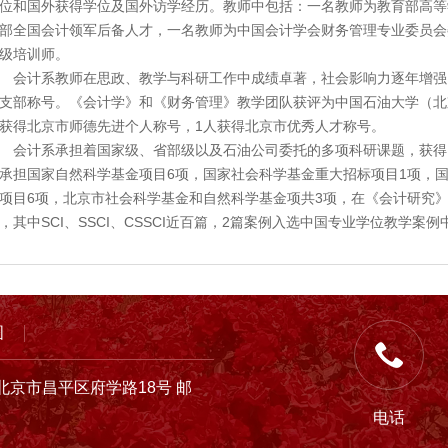
位和国外获得学位及国外访学经历。教师中包括：一名教师为教育部高等
部全国会计领军后备人才，一名教师为中国会计学会财务管理专业委员会
级培训师。
计系教师在思政、教学与科研工作中成绩卓著，社会影响力逐年增强
支部称号。《会计学》和《财务管理》教学团队获评为中国石油大学（北
获得北京市师德先进个人称号，1人获得北京市优秀人才称号。
计系承担着国家级、省部级以及石油公司委托的多项科研课题，获得
承担国家自然科学基金项目6项，国家社会科学基金重大招标项目1项，
项目6项，北京市社会科学基金和自然科学基金项共3项，在《会计研究
，其中SCI、SSCI、CSSCI近百篇，2篇案例入选中国专业学位教学案
图
北京市昌平区府学路18号 邮
电话