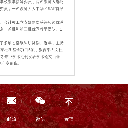
学校教学指导委员，两名教师入选财
委员，一名教师为大中华区SAP首席
。会计教工党支部两次获评校级优秀
京）首批和第三批优秀教学团队。1
了多项省部级科研奖励。近年，主持
国家社科基金项目5项，教育部人文社
》等专业学术期刊发表学术论文百余
例中心案例库。
邮箱
微信
置顶