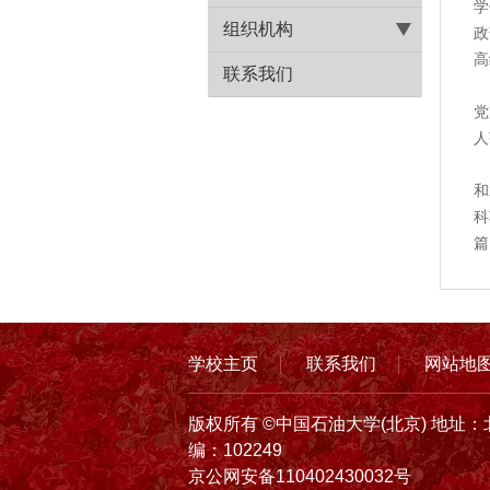
学
组织机构
政
高
联系我们
会
党
人
会
和
科
篇
学校主页
联系我们
网站地
版权所有 ©中国石油大学(北京) 地址：
编：102249
京公网安备110402430032号