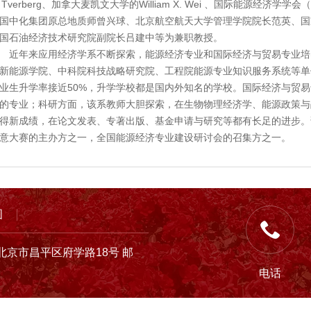
. Tverberg、加拿大麦凯文大学的William X. Wei 、国际能源经济学学会（I
国中化集团原总地质师曾兴球、北京航空航天大学管理学院院长范英、国
国石油经济技术研究院副院长吕建中等为兼职教授。
年来应用经济学系不断探索，能源经济专业和国际经济与贸易专业培
新能源学院、中科院科技战略研究院、工程院能源专业知识服务系统等单
业生升学率接近50%，升学学校都是国内外知名的学校。国际经济与贸
的专业；科研方面，该系教师大胆探索，在生物物理经济学、能源政策与
得新成绩，在论文发表、专著出版、基金申请与研究等都有长足的进步。
意大赛的主办方之一，全国能源经济专业建设研讨会的召集方之一。
图
北京市昌平区府学路18号 邮
电话