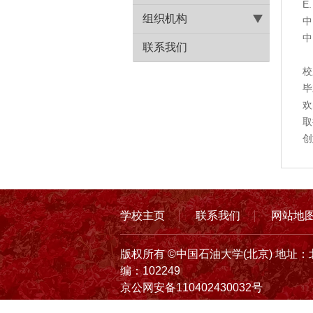
E
组织机构
中
中
联系我们
近
校
毕
欢
取
创
学校主页
联系我们
网站地
版权所有 ©中国石油大学(北京) 地址：
编：102249
京公网安备110402430032号