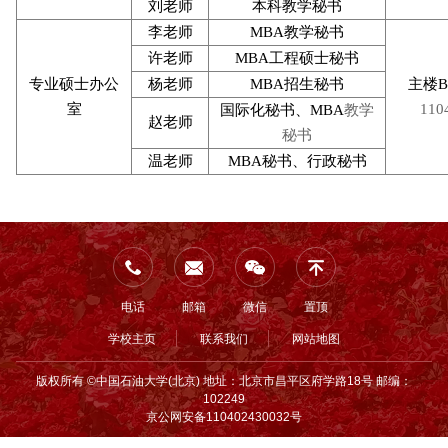
刘老师
本科教学秘书
李老师
MBA
教学秘书
许老师
MBA
工程硕士秘书
专业硕士办公
杨老师
MBA
招生秘书
主楼B
室
110
国际化秘书、MBA
教学
赵老师
秘书
温老师
MBA
秘书、行政秘书
电话
邮箱
微信
置顶
学校主页
联系我们
网站地图
版权所有 ©中国石油大学(北京) 地址：北京市昌平区府学路18号 邮编：
102249
京公网安备110402430032号