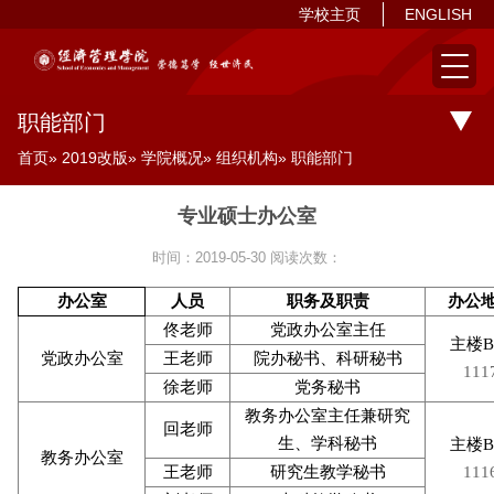
学校主页
ENGLISH
职能部门
首页
»
2019改版
»
学院概况
»
组织机构
» 职能部门
专业硕士办公室
时间：2019-05-30
阅读次数：
办公室
人员
职务及职责
办公
佟老师
党政办公室主任
主楼B
党政办公室
王老师
院办秘书、科研秘书
111
徐老师
党务秘书
教务办公室主任兼研究
回老师
生、学科秘书
主楼B
教务办公室
王老师
研究生教学秘书
111