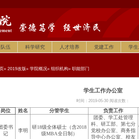
资队伍
科学研究
人才培养
党建工作
学生
页
»
2019改版
»
学院概况
»
组织机构
» 职能部门
学生工作办公室
时间：2019-05-30
阅读次数：
岗位
姓名
分管学生
负责工作
团委、学工处管理
科、研工部、第七分
团委书
研18级全体硕士（含2018
李明
党校办公室、商务指
记
级MBA全日制）
导中心办公室、校友