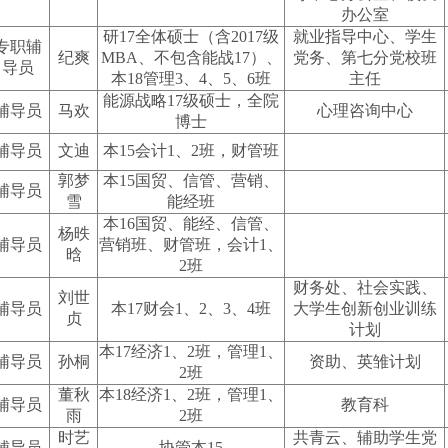
办公室
研17全体硕士（含2017级
就业指导中心、学生
专职辅
纪爽
MBA、不包含能战17）、
党务、第七分党校班
导员
本18管理3、4、5、6班
主任
能源战略17级硕士，全院
辅导员
马欢
心理咨询中心
博士
辅导员
文迪
本15会计1、2班，财管班
郭梦
本15国贸、信管、营销、
辅导员
雪
能经班
本16国贸、能经、信管、
杨昳
辅导员
营销班、财管班，会计1、
晗
2班
财务处、社会实践、
刘世
辅导员
本17财会1、2、3、4班
大学生创新创业训练
贞
计划
本17经济1、2班，管理1、
辅导员
孙桐
资助、英雏计划
2班
董秋
本18经济1、2班，管理1、
辅导员
教育科
雨
2班
时艺
共青云、辅助学生党
辅导员
协管本15