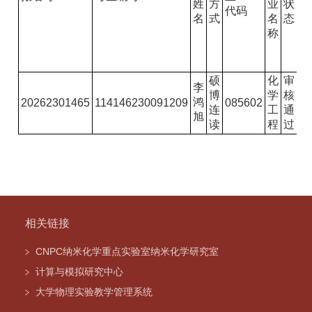
姓
方
业
状
剂
代码
名
式
名
态
复
称
试
名
单
硕
化
审
李
博
学
核
鸿
是
20262301465
114146230091209
085602
连
工
通
旭
读
程
过
相关链接
TOP
CNPC纳米化学重点实验室纳米化学研究室
计算与模拟研究中心
大学物理实验教学管理系统