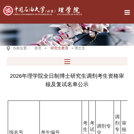
当前位置：
首页
»
研究生教育
» 博士生
2026年理学院全日制博士研究生调剂考生资格审
核及复试名单公示
是
否
调
进
考
考
剂
审
入
调剂专
生
试
专
核
调
报名号
考生编号
业