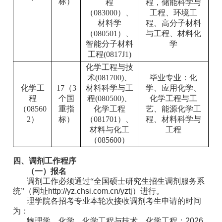
标）
程
程，储能科学与
（083000）、
工程、环境工
材料学
程、高分子材料
（080501）、
与工程、材料化
智能分子材料
学
工程(0817J1)
化学工程与技
术(081700)、
毕业专业：化
化学工
17（3
材料科学与工
学、应用化学、
程
个国
程(080500)、
化学工程与工
（08560
重指
化学工程
艺、能源化学工
2）
标）
（081701）、
程、材料科学与
材料与化工
工程
（085600）
四、调剂工作程序
（一）报名
调剂工作必须通过“全国硕士研究生招生调剂服务系
统”（网址
http://yz.chsi.com.cn/yztj
）进行。
理学院各招考专业本轮次接收调剂考生申请的时间
为：
物理学、化学、化学工程与技术、化学工程：
2026