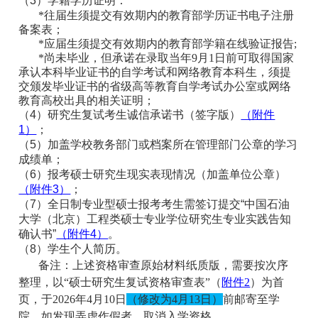
（3）学籍学历证明：
*往届生须提交有效期内的教育部学历证书电子注册
备案表；
*应届生须提交有效期内的教育部学籍在线验证报告;
*尚未毕业，但承诺在录取当年9月1日前可取得国家
承认本科毕业证书的自学考试和网络教育本科生，须提
交颁发毕业证书的省级高等教育自学考试办公室或网络
教育高校出具的相关证明；
（4）研究生复试考生诚信承诺书（签字版）
（附件
1）
；
（5）加盖学校教务部门或档案所在管理部门公章的学习
成绩单；
（6）报考硕士研究生现实表现情况（加盖单位公章）
（附件3）
；
（7）全日制专业型硕士报考考生需签订提交“中国石油
大学（北京）工程类硕士专业学位研究生专业实践告知
确认书”
（附件4）
。
（8）学生个人简历。
备注：
上述资格审查原始材料纸质版，需要按次序
整理，以“硕士研究生复试资格审查表”（
附件2
）为首
页，于2026年4月10日
（修改为4月13日）
前邮寄至学
院。如发现弄虚作假者，取消入学资格。