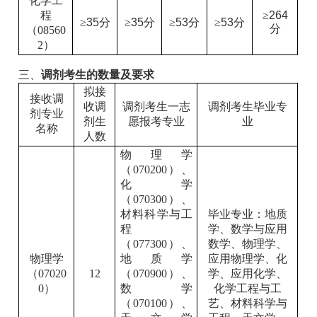
化学工
程
≥
264
≥
35
分
≥
35
分
≥
53
分
≥
53
分
分
（08560
2）
三、
调剂考生的数量及要求
拟接
接收调
收调
调剂考生一志
调剂考生毕业专
剂专业
剂生
愿报考专业
业
名称
人数
物理学
（070200）、
化学
（070300）、
材料科学与工
毕业专业：地质
程
学、数学与应用
（077300）、
数学、物理学、
物理学
地质学
应用物理学、化
（07020
12
（070900）、
学、应用化学、
0）
数学
化学工程与工
（070100）、
艺、材料科学与