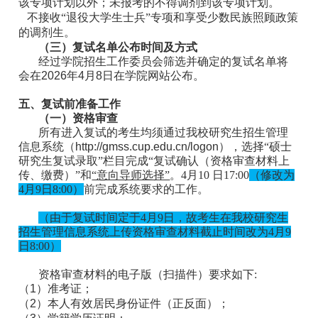
该专项计划以外；未报考的不得调剂到该专项计划。
不接收“退役大学生士兵”专项和享受少数民族照顾政策
的调剂生。
（三）复试名单公布时间及方式
经过学院招生工作委员会筛选并确定的复试名单将
会在
2026
年
4
月
8
日在学院网站公布。
五、复试前准备工作
（一）资格审查
所有进入复试的考生均须通过我校研究生招生管理
信息系统（
http://gmss.cup.edu.cn/logon
），选择“硕士
研究生复试录取”栏目完成“复试确认（资格审查材料上
传、缴费）”和
“意向导师选择”
。4月10 日17:00
（修改为
4月9日8:00）
前完成系统要求的工作。
（由于复试时间定于4月9日，故考生在我校研究生
招生管理信息系统上传资格审查材料截止时间改为4月9
日8:00）
资格审查材料的电子版（扫描件）要求如下:
（1）准考证；
（2）本人有效居民身份证件（正反面）；