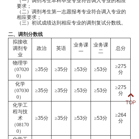
（一）调剂考生本科毕业专业符合调入专业的相应
要求；
（二）调剂考生第一志愿报考专业符合调入专业的
相应要求；
（三）初试成绩达到相应专业的调剂复试分数线。
二、调剂分数线
拟接收
业务课
业务课
调剂专
政治
英语
总分
一
二
业
物理学
≥
275
（07020
≥
35
分
≥
35
分
≥
53
分
≥
53
分
分
0）
化学
≥
275
（07030
≥
35
分
≥
35
分
≥
53
分
≥
53
分
分
0）
TOP
化学工
程与技
≥
264
术
≥
35
分
≥
35
分
≥
53
分
≥
53
分
分
（08170
0）