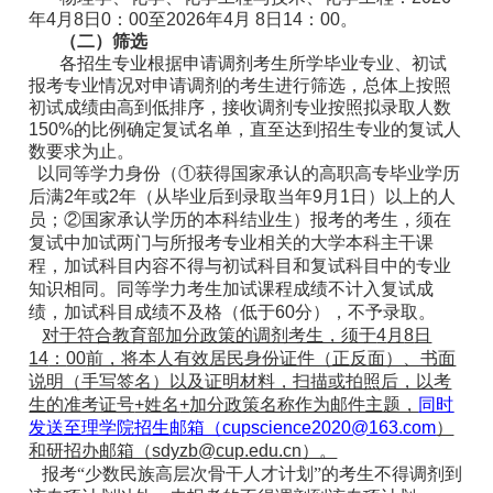
年
4
月
8
日
0
：
00
至
2026
年
4
月
8
日
14
：
00
。
（二）筛选
各招生专业根据申请调剂考生所学毕业专业、初试
报考专业情况对申请调剂的考生进行筛选，总体上按照
初试成绩由高到低排序，接收调剂专业按照拟录取人数
150%
的比例确定复试名单，直至达到招生专业的复试人
数要求为止。
以同等学力身份（①获得国家承认的高职高专毕业学历
后满
2
年或
2
年（从毕业后到录取当年
9
月
1
日）以上的人
员；②国家承认学历的本科结业生）报考的考生，须在
复试中加试两门与所报考专业相关的大学本科主干课
程，加试科目内容不得与初试科目和复试科目中的专业
知识相同。同等学力考生加试课程成绩不计入复试成
绩，加试科目成绩不及格（低于
60
分），不予录取。
对于符合教育部加分政策的调剂考生，须于
4
月
8
日
14
：
00
前，将本人有效居民身份证件（正反面）、书面
说明（手写签名）以及证明材料，扫描或拍照后，以考
生的准考证号
+
姓名
+
加分政策名称作为邮件主题，
同时
发送至理学院招生邮箱（
cupscience2020@163.com
）
和研招办邮箱（
sdyzb@cup.edu.cn
）。
报考“少数民族高层次骨干人才计划”的考生不得调剂到