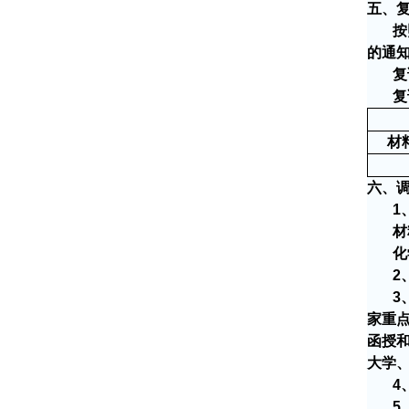
五、
按
的通
复
复
材
六、
1
材
化
2
3
家重
函授
大学
4
5