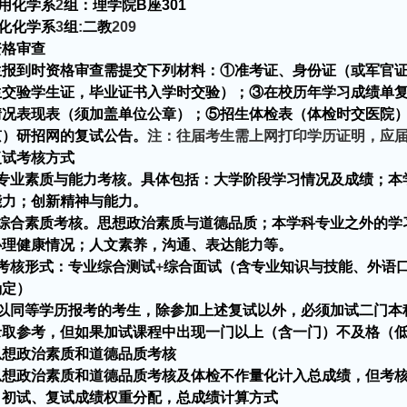
用化学系
2
组：
理学院
B
座
301
化
化学系
3
组
:
二教
209
资格审查
生报到时资格审查需提交下列材料：①准考证、身份证（或军官
生交验学生证，毕业证书入学时交验）；③在校历年学习成绩单
情况表现表（须加盖单位公章）；⑤招生体检表（体检时交医院
京）研招网的复试公告。
注：往届考生需上网打印学历证明，应
复试考核方式
专业素质与能力考核。具体包括：大学阶段学习情况及成绩；本
能力；创新精神与能力。
综合素质考核。思想政治素质与道德品质；本学科专业之外的学
心理健康情况；人文素养，沟通、表达能力等。
考核形式：专业综合测试
+
综合面试（含专业知识与技能、外语
确定）
以同等学历报考的考生，除参加上述复试以外，必须加试二门本
录取参考，但如果加试课程中出现一门以上（含一门）不及格（
思想政治素质和道德品质考核
政治素质和道德品质考核及体检不作量化计入总成绩，但考核
、初试、复试成绩权重分配，总成绩计算方式