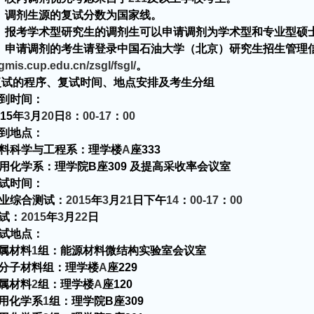
、调剂生源的复试分数为国家线。
、报考学术型研究生的调剂生可以申请调剂为学术型和专业型硕
、申请调剂的考生请登录中国石油大学（北京）研究生招生管理
/gmis.cup.edu.cn/zsgl/fsgl/
。
复试的程序、复试时间、地点安排及考生分组
到时间：
15
年
3
月
20
日
8
：
00-17
：
00
到地点：
料科学与工程系：
理学楼
A
座
333
用化学系：理学院
B
座
309
及提高采收率会议室
试时间：
业综合测试：
2015
年
3
月
21
日下午
14
：
00-17
：
00
试：
2015
年
3
月
22
日
试地点：
属材料
1
组：能源材料微结构实验室会议室
分子材料组：
理学楼
A
座
229
属材料
2
组：
理学楼
A
座
120
用化学系
1
组：
理学院
B
座
309