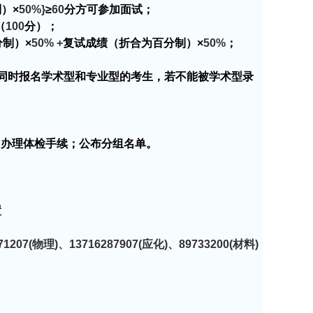
）×
50%}
≥
60
分方可参加面试；
（
100
分）；
制）×
50% +
复试成绩（折合为百分制）×
50%
；
同时报名学术型和专业型的考生，若不能被学术型录
；办理体检手续；公布分组名单。
置
71207(
物理
)
、
13716287907(
应化
)
、
89733200(
材料
)