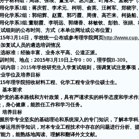
分子材料组：周琼、张瑛、董玉华、丛川波、叶海木、孟晓宇（
用化学系
1
组：蒋庆哲、李术元、柯明、俞英、汪树军、郑晓宇
用化学系
2
组：郭绍辉、赵震、郭巧霞、周倩、高芒来、柯扬船
用化学系
3
组
:
董朝霞、李明远、郭继香、林敏钦、彭勃、张娟、
复试细则的公布时间、方式（本单位网址或公布位置）
15
年
3
月
14
日
，学校统一公布或参考理学院网页
http://www.cup
参加复试人员的遴选培训情况
标准：经验丰富、业务水平高、公道正派。
训时间、地点：
2015
年
3
月
19
日上午
9
：
00
，
理学院
B-309
。
内容：
2015
年学校研究生入学复试细则，强调复试注意事项
专业学位及培养目标
15
年理学院招收材料工程、化学工程专业学位硕士生。
、基本要求
护党的基本路线和方针政策，具有严谨求实的科学态度和学术作
法，身心健康，能胜任工作和学习任务。
、培养目标
握所学专业坚实的基础理论和系统深入的专门知识，了解本学科
能够运用所学知识，对本专业工程技术中存在的问题进行分析、
写能力，能熟练地阅读、理解和翻译外文文献。