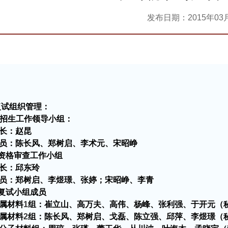
发布日期：2015年03
复试组织管理：
招生工作领导小组：
长：赵昆
员：
陈长风、郑树启、
李术元、宋昭峥
资格审查工作小组
长：邱东玲
员：郑树启、李煜
璟
、张婷；宋昭峥、
李青
复试小组成员
属材料
1
组：崔立山、高万夫、高伟、杨峰、张利强、于开元（
属材料
2
组：陈长风、郑树启、戈磊、陈立强、邱萍、李煜
璟
（