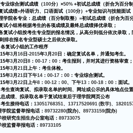
{
专业综合测试成绩（
100
分）
×
50%
+
初试总成绩（
折合为百分制
复试成绩
=
外语听力、口语面试（
100
分）
+
专业知识与技能面试
理学院各专业：总成绩（百分制取整）
=
初试总成绩（
折合为百分
复试小组将根据考生的各项成绩及最终总成绩择优录取；
各复试小组按考生专业型的报名情况，从高分到低分依次录取，
则排在报名专业型硕士之后依次录取。
、各复试小组的工作程序
15
年
3
月
16
日
-2015
年
3
月
20
日：确定复试名单，并通知考生。
15
年
3
月
20
日
8
：
00-17
：
00
：考生报到，并对其进行资格审查
15
年
3
月
21
日上午：考生体检。
15
年
3
月
21
日下午
14
：
00-17
：
00
：专业综合测试。
15
年
3
月
22
日上午
8
：
00-12
：
00
、下午
13
：
00-18
：
00
：面试。
、考生查询复试、拟录取名单的时间、网址或公示的具体地点位
生总成绩、拟录取名单于复试结束后于理学院网页公布
、考生接待电话：
13051768351
、
13717520691 (
数学
)
、
182015
理学院监督举报电话：
89732280(
院办
)
、
89733159(
院办
)
学校研究生招生办公室电话：
89733075
学校监督举报电话：
89733105