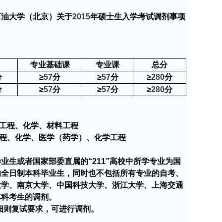
石油大学（北京）关于
2015
年硕士生入学考试调剂事项
专业基础课
专业课
总分
分
≥
57
分
≥
57
分
≥
280
分
分
≥
57
分
≥
57
分
≥
280
分
工程、化学、材料工程
程、化学、医学（药学）、化学工程
毕业生或者国家部委直属的
“
211
”
高校中所学专业为国
的全日制本科毕业生，同时也不包括所有专业的自考、
大学、南京大学、中国科技大学、浙江大学、上海交通
本科考生的调剂。
细则复试要求，可进行调剂。