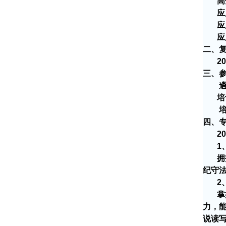
高
应
应
应
二、
20
三、
遴选
培
培训
四、
20
1
拥
纪守
2
掌
力，
说读