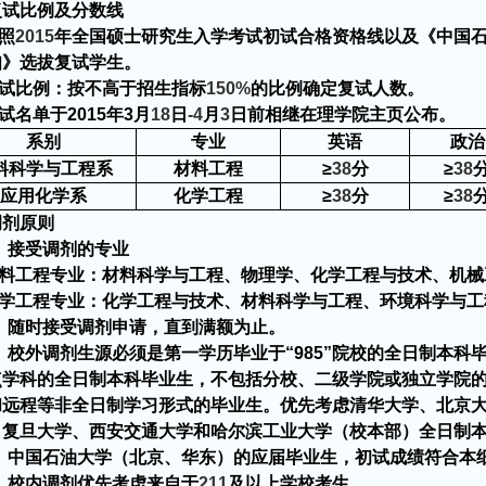
复试比例及分数线
照
2015
年全国硕士研究生入学考试初试合格资格线以及《中国
知》选拔复试学生。
试比例：按不高于招生指标
150%
的比例确定复试人数。
试名单于
2015
年
3
月
18
日
-4
月
3
日前相继在理学院主页公布。
系别
专业
英语
政治
料科学与工程系
材料工程
≥
38
分
≥
38
应用化学系
化学工程
≥
38
分
≥
38
调剂原则
、接受调剂的专业
料工程专业：材料科学与工程、物理学、化学工程与技术、机械
学工程专业：化学工程与技术、材料科学与工程、环境科学与工
、随时接受调剂申请，直到满额为止。
、校外调剂生源必须是第一学历毕业于
“
985
”
院校的全日制本科
点学科的全日制本科毕业生，不包括分校、二级学院或独立学院
和远程等非全日制学习形式的毕业生。优先考虑清华大学、北京
、复旦大学、西安交通大学和哈尔滨工业大学（校本部）全日制
、中国石油大学（北京、华东）的应届毕业生，初试成绩符合本
、
校内调剂优先考虑来自于
211
及以上学校考生。