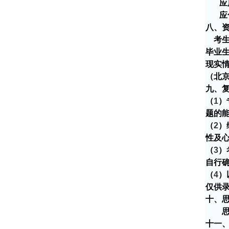
应
应
八、
考
毕业
现实
（北
九、
（
1
）
题的
（
2
）
性及
（
3
）
自行
（
4
）
仅供
十、
思想
十一