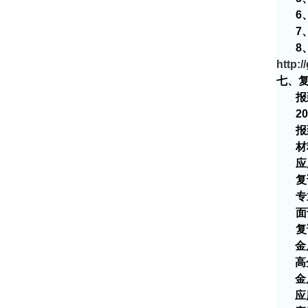
6
7
8
http:/
七、
报
20
报
材
应
复
专
面
复
金
高
金
应