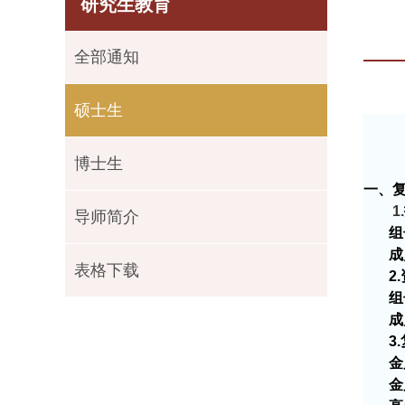
研究生教育
全部通知
硕士生
博士生
一、
1.
导师简介
组
成
表格下载
2.
组
成
3.
金
金