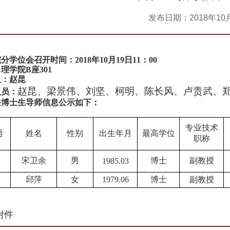
发布日期：2018年10
分学位会召开时间：2018年10月19日11：00
理学院B座301
人：赵昆
赵昆、梁景伟、刘坚、柯明、陈长风、卢贵武、
人员：
任博士生导师信息公示如下：
专业技术
号
姓名
性别
出生年月
最高学位
职称
宋卫余
男
博士
副教授
1985.03
邱萍
女
1979.06
博士
副教授
附件