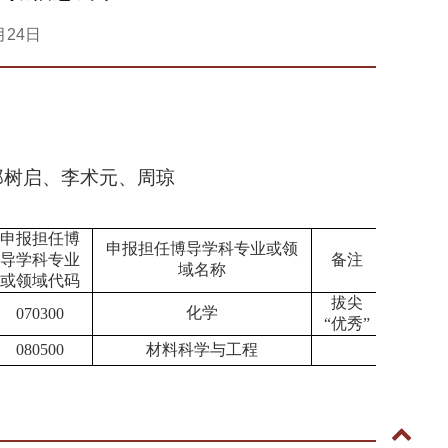
月24日
郑树启、李术元、周琼
申报担任博
申报担任博导学科专业或领
导学科专业
备注
域名称
或领域代码
拔尖
化学
070300
“优秀”
080500
材料科学与工程