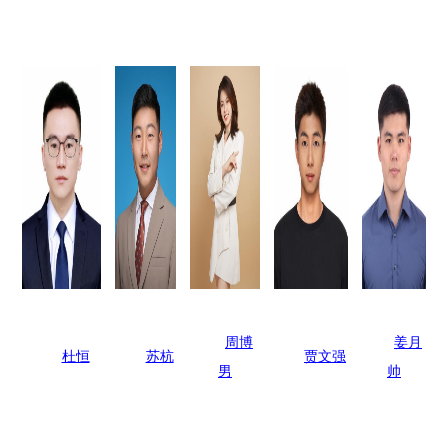
周博
姜月
杜恒
苏杭
贾文强
男
帅