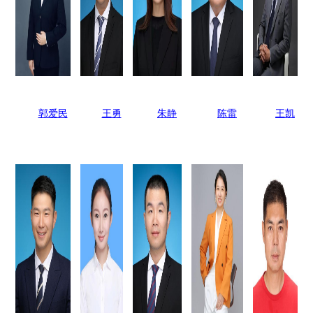
郭爱民
王勇
朱静
陈雷
王凯