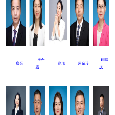
王合
闫保
唐亮
张旭
周金玲
霞
庆