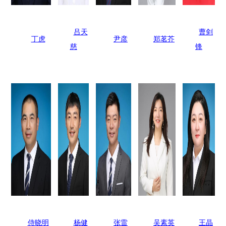
吕天
曹剑
丁虎
尹彦
郑茗芥
慈
锋
侍晓明
杨健
张雷
吴素英
王晶