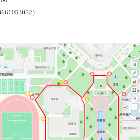
00
1053052）