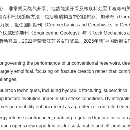
质储存、非常规天然气开采、地热能源开采及核废料处置工程等相
存和气候缓解方法，包括地质构造中的碳封存。加米奇（Gam
，担任国际期刊《Geomechanics and Geophysics for GeoEn
威ESI期刊《Engineering Geology》与《Rock Mechanics 
动奖章，2021年荣获江苏省友谊奖章、2025年获“中国政府友谊
actor governing the performance of unconventional reservoirs, 
rgely empirical, focusing on fracture creation rather than contr
hallenges.
imulation techniques, including hydraulic fracturing, supercritic
ng fracture evolution under in-situ stress conditions. By integrat
rames permeability enhancement as a problem of controlled energ
 release is introduced, enabling regulated fracture initiation 
pproach opens new opportunities for sustainable and efficient su