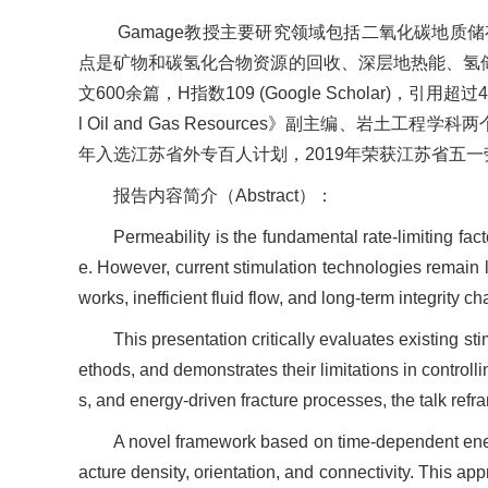
Gamage教授主要研究领域包括二氧化碳地
点是矿物和碳氢化合物资源的回收、深层地热能、氢储
文600余篇，H指数109 (Google Scholar)，引用超过4万次
l Oil and Gas Resources》副主编、岩土工程学科两个权
年入选江苏省外专百人计划，2019年荣获江苏省五一劳
报告内容简介（
Abstract
）：
Permeability is the fundamental rate-limiting f
e. However, current stimulation technologies remain la
works, inefficient fluid flow, and long-term integrity c
This presentation critically evaluates existing st
ethods, and demonstrates their limitations in controlli
s, and energy-driven fracture processes, the talk ref
A novel framework based on time-dependent energy
acture density, orientation, and connectivity. This a