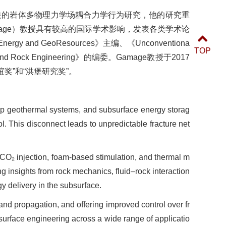
关的岩体多物理力学场耦合力学行为研究，他的研究重
age）教授具有较高的国际学术影响，发表各类学术论
ergy and GeoResources》主编、《Unconventiona
TOP
and Rock Engineering》的编委。Gamage教授于2017
奖”和“洪堡研究奖”。
deep geothermal systems, and subsurface energy storag
ol. This disconnect leads to unpredictable fracture net
al CO₂ injection, foam-based stimulation, and thermal m
ing insights from rock mechanics, fluid–rock interaction
y delivery in the subsurface.
and propagation, and offering improved control over fr
bsurface engineering across a wide range of applicatio