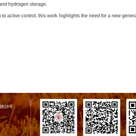
 and hydrogen storage.
 to active control, this work highlights the need for a new gene
学路18号