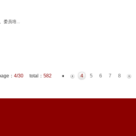
委员培...
page：
4/30
total：
582
4
5
6
7
8