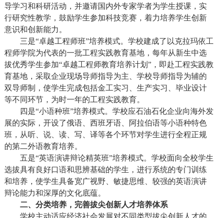
导学习和科研活动，并邀请国内外专家学者为学生授课，实
行研究性教学，鼓励学生参加科技竞赛，着力培养学生创新
意识和创新能力。
三是“卓越工程师班”培养模式。学校建成了以克拉玛依工
程师学院为代表的一批工程实践教育基地，每年从新生中选
拔优秀学生参加“卓越工程师教育培养计划”，即赴工程实践教
育基地，采取企业现场导师指导为主、学校导师指导为辅的
双导师制，使学生完成包括金工实习、生产实习、毕业设计
等不同环节，为时一年的工程实践教育。
四是“小语种班”培养模式。学校应石油石化企业向海外发
展的实际，开设了俄语、西班牙语、阿拉伯语等小语种特色
班，从听、说、读、写、译等各个环节对学生进行全程正规
的第二外语教育培养。
五是“英语演讲辩论精英班”培养模式。学校面向全校学生
选拔具有良好口语和思辨基础的学生，进行系统的专门训练
和培养，使学生具备宽广视野、敏捷思维、较强的英语演讲
辩论能力和深厚的文化底蕴。
二、分类培养，完善拔尖创新人才培养体系
学校主动适应经济社会发展对不同类型拔尖创新人才的