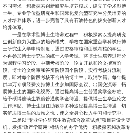
不同需求，积极探索创新研究生培养模式，建立了学术型博
士生、专业学位型研究生和国际化复合型研究生分类培养的
人才培养体系，进一步完善了具有石油特色的拔尖创新人才
培养体系。
一是在学术型博士生培养过程中，积极探索以提高研究
生创新能力为重点的培养模式。学校在国家重点学科试行博
士研究生入学申请制度，通过资格审核和面试考核的学生，
不再参加博士研究生的统一入学考试。将博士生培养过程分
为课程学习阶段、中期考核阶段、论文开题和论文撰写阶
段、博士论文终审和答辩阶段四个阶段，实行考核分流制
度，即对每个阶段考核不合格的博士生，取消学籍。每年提
供
40
万专项经费支持博士生参加国际会议、出国交流等，拓
展博士生的国际化视野。通过提高博士生普通奖学金标准、
给予硕博连读生双倍普通奖学金待遇、提供博士生毕业论文
工作津贴、博士生担任助教等多种途径提高博士生待遇，切
实解决博士生的后顾之忧，使之全身心投入学习和研究中。
二是以“专业学位研究生教育综合改革试点”项目建设为契
机，发挥“政产学研用”相结合的办学优势，积极探索和改革专