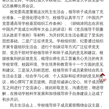
蒋庆哲主持。中国石油大学联络员、北京林业大学原党委书
记吕焕卿出席会议。
校党委高度重视这次民主生活会，领导班子成员做了充
分准备。一是强化理论学习。校领导认真学习了《中国共产
党普通高等学校基层组织工作条例》、《胡锦涛同志在庆祝
中国共产党成立
90
周年大会上的讲话》和《党员领导干部廉
洁从政若干准则》等材料，为开好民主生活会奠定了坚实的
思想基础。二是广泛征求意见。学校组织部、纪委通过组织
开展专题组织生活会、进行个别谈话等方式广泛征求党支
部、党员干部对学校领导班子和班子成员的意见和建议。根
据收集到的反馈意见，梳理出师生员工普遍关心关注的有关
学校管理、校园环境、学生培养和教育等十一个方面的意见
和建议。三是深入剖析思想。校领导班子成员紧密结合民主
生活会主题，结合学习心得、个人实际和征求到的意见和建
TOP
议，精心撰写了发言提纲。四是坦诚谈心交心。班子成员相
互之间进行了交流谈心，彼此听取意见，沟通思想，增进理
解，在推动学校科学发展和加强领导班子自身建设上达成了
初步共识。
民主生活会上，学校领导班子成员紧密围绕会议主题，