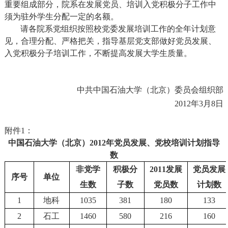
重要组成部分，院系在发展党员、培训入党积极分子工作中
须为驻外学生分配一定的名额。
请各院系党组织按照校党委发展培训工作的全年计划意
见，合理分配、严格把关，指导基层党支部做好党员发展、
入党积极分子培训工作，不断提高发展大学生质量。
中共中国石油大学（北京）委员会组织部
2012
年
3
月
8
日
附件
1
：
中国石油大学（北京）
2012
年党员发展、党校培训计划指导
数
非党学
积极分
2011
发展
党员发展
序号
单位
生数
子数
党员数
计划数
1
地科
1035
381
180
133
2
石工
1460
580
216
160