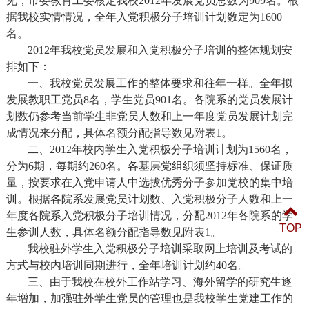
见，市委教育工委核定我校
2012
年发展党员总数为
909
名。根
据我校实情情况，全年入党积极分子培训计划数定为
1600
名。
2012
年我校党员发展和入党积极分子培训的整体规划安
排如下：
一、我校党员发展工作的整体要求和往年一样。全年拟
发展教职工党员
8
名，学生党员
901
名。各院系的党员发展计
划数仍参考当前学生非党员人数和上一年度党员发展计划完
成情况来分配，具体名额分配指导数见附表
1
。
二、
2012
年校内学生入党积极分子培训计划为
1560
名，
分为
6
期，每期约
260
名。各基层党组织须坚持标准、保证质
量，按要求在入党申请人中选拔优秀分子参加党校的集中培
训。根据各院系发展党员计划数、入党积极分子人数和上一
年度各院系入党积极分子培训情况，分配
2012
年各院系的学
TOP
生参训人数，具体名额分配指导数见附表
1
。
我校驻外学生入党积极分子培训采取网上培训及考试的
方式与校内培训同期进行，全年培训计划约
40
名。
三、由于我校在校外工作站学习、海外留学的研究生逐
年增加，加强驻外学生党员的管理也是我校学生党建工作的