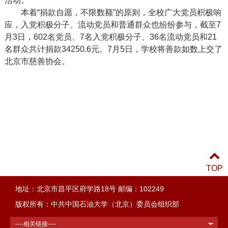
活动。
本着“捐款自愿，不限数额”的原则，全校广大党员积极响
应，入党积极分子、流动党员和普通群众也纷纷参与，截至
7
月
3
日，
602
名党员、
7
名入党积极分子、
36
名流动党员和
21
名群众共计捐款
34250.6
元。
7
月
5
日，学校将善款如数上交了
北京市慈善协会。
TOP
地址：北京市昌平区府学路18号 邮编：102249
版权所有：中共中国石油大学（北京）委员会组织部
----相关链接----