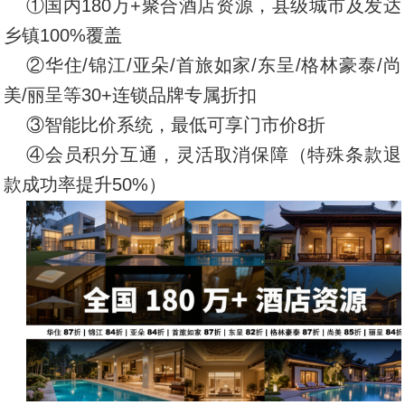
①国内180万+聚合酒店资源，县级城市及发达
乡镇100%覆盖
②华住/锦江/亚朵/首旅如家/东呈/格林豪泰/尚
美/丽呈等30+连锁品牌专属折扣
③智能比价系统，最低可享门市价8折
④会员积分互通，灵活取消保障（特殊条款退
款成功率提升50%）