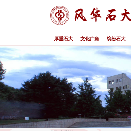
厚重石大
文化广角
缤纷石大