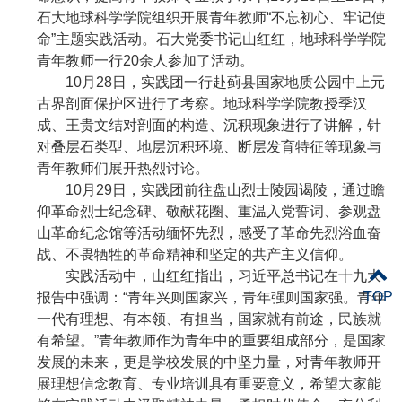
石大地球科学学院组织开展青年教师“不忘初心、牢记使
命”主题实践活动。石大党委书记山红红，地球科学学院
青年教师一行
20
余人参加了活动。
10
月
28
日，实践团一行赴蓟县国家地质公园中上元
古界剖面保护区进行了考察。地球科学学院教授季汉
成、王贵文结对剖面的构造、沉积现象进行了讲解，针
对叠层石类型、地层沉积环境、断层发育特征等现象与
青年教师们展开热烈讨论。
10
月
29
日，实践团前往盘山烈士陵园谒陵，通过瞻
仰革命烈士纪念碑、敬献花圈、重温入党誓词、参观盘
山革命纪念馆等活动缅怀先烈，感受了革命先烈浴血奋
战、不畏牺牲的革命精神和坚定的共产主义信仰。
实践活动中，山红红指出，习近平总书记在十九大
TOP
报告中强调：
“
青年兴则国家兴，青年强则国家强。青年
一代有理想、有本领、有担当，国家就有前途，民族就
有希望。
”
青年教师作为青年中的重要组成部分，是国家
发展的未来，更是学校发展的中坚力量，对青年教师开
展理想信念教育、专业培训具有重要意义，希望大家能