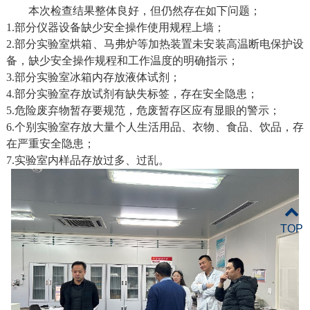
本次检查结果
整体良好，
但仍然存在如下问题
；
1.部分仪器设备缺少安全操作使用规程上墙
；
2.部分实验室烘箱
、
马弗炉等加热装置未安装高温断电保护设
备
，
缺少安全操作规程和工作温度的明确指示
；
3.部分实验室冰箱内存放液体试剂
；
4.部分实验室存放试剂有缺失标签
，
存在安全隐患
；
5
.危险废弃物暂存要规范
，
危废暂存
区应有显眼的警示
；
6
.个别实验室存放大量个人生活用品、衣物、食品、饮品，存
在严重安全隐患
；
7
.实验室内样品存放过多、过乱
。
TOP