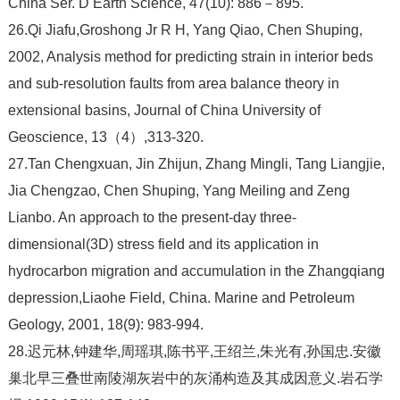
China Ser. D Earth Science, 47(10): 886－895.
26.Qi Jiafu,Groshong Jr R H, Yang Qiao, Chen Shuping,
2002, Analysis method for predicting strain in interior beds
and sub-resolution faults from area balance theory in
extensional basins, Journal of China University of
Geoscience, 13（4）,313-320.
27.Tan Chengxuan, Jin Zhijun, Zhang Mingli, Tang Liangjie,
Jia Chengzao, Chen Shuping, Yang Meiling and Zeng
Lianbo. An approach to the present-day three-
dimensional(3D) stress field and its application in
hydrocarbon migration and accumulation in the Zhangqiang
depression,Liaohe Field, China. Marine and Petroleum
Geology, 2001, 18(9): 983-994.
28.迟元林,钟建华,周瑶琪,陈书平,王绍兰,朱光有,孙国忠.安徽
巢北早三叠世南陵湖灰岩中的灰涌构造及其成因意义.岩石学