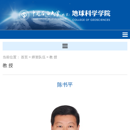
当前位置：
首页
>
师资队伍
>
教 授
教 授
陈书平