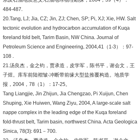
484-487.
20.Tang, LJ; Jia, CZ; Jin, ZJ; Chen, SP; Pi, XJ; Xie, HW. Salt
tectonic evolution and hydrocarbon accumulation of Kuqa
foreland fold belt, Tarim Basin, NW China. Journal of
Petroleum Science and Engineering, 2004,41（1-3）：97-
108 .
21.汤良杰，金之钧，贾承造，皮学军，陈书平，谢会文，王
子煜。库车前陆褶皱-冲断带前缘大型盐推覆构造。地质学
报，2004，78（1）：17-25。
Tang Liangjie, Jin Zhijun, Jia Chengzao, Pi Xuijun, Chen
Shuping, Xie Huiwen, Wang Ziyu, 2004, A large-scale salt
nappe complex in the leading edge of the Kuqa foreland
fold-thrust belt, Tarim basin, northwest China. Acta Geologica
Sinica, 78(3): 691－700.